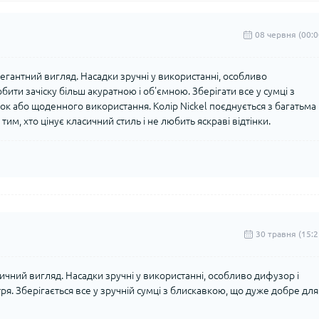
08 червня (00:0
легантний вигляд. Насадки зручні у використанні, особливо
ити зачіску більш акуратною і об'ємною. Зберігати все у сумці з
ок або щоденного використання. Колір Nickel поєднується з багатьма
им, хто цінує класичний стиль і не любить яскраві відтінки.
30 травня (15:2
сичний вигляд. Насадки зручні у використанні, особливо дифузор і
я. Зберігається все у зручній сумці з блискавкою, що дуже добре для