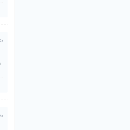
2)
і
8)