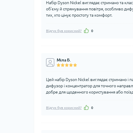
Набір Dyson Nickel виглядає стримано та клас
об'єму й спрямування повітря, особливо дифу
тих, хто цінує простоту та комфорт.
Відгук був корисний?
0
Міла Б.
Цей набір Dyson Nickel виглядає стримано і п
дифузор і концентратор для точного направле
добре для щоденного користування або поїз
Відгук був корисний?
0