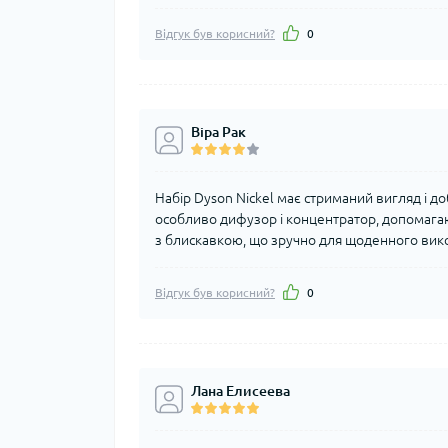
Відгук був корисний?
0
Віра Рак
Набір Dyson Nickel має стриманий вигляд і до
особливо дифузор і концентратор, допомагаю
з блискавкою, що зручно для щоденного вико
Відгук був корисний?
0
Лана Елисеева