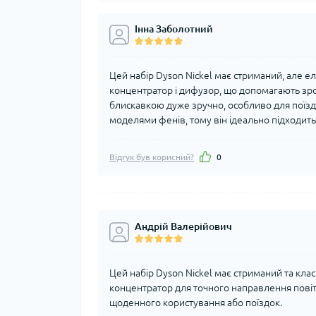
Інна Заболотний
Цей набір Dyson Nickel має стриманий, але е
концентратор і дифузор, що допомагають зроб
блискавкою дуже зручно, особливо для поїзд
моделями фенів, тому він ідеально підходить т
Відгук був корисний?
0
Андрій Валерійович
Цей набір Dyson Nickel має стриманий та кла
концентратор для точного направлення повітр
щоденного користування або поїздок.