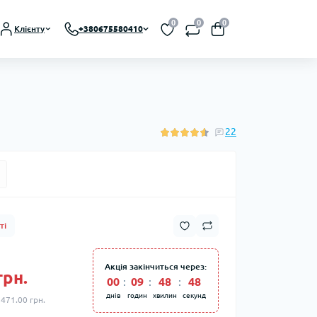
0
0
0
Клієнту
+380675580410
22
ті
Акція закінчиться через:
грн.
00
:
09
:
48
:
47
днів
годин
хвилин
секунд
 471.00 грн.