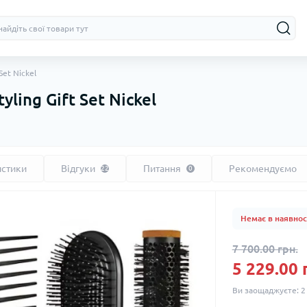
Set Nickel
ling Gift Set Nickel
истики
Відгуки
Питання
Рекомендуємо
22
0
Немає в наявнос
7 700.00 грн.
5 229.00 
Ви заощаджуєте:
2