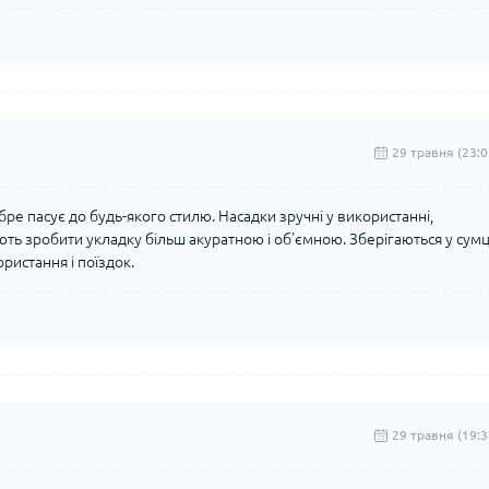
29 травня (23:0
бре пасує до будь-якого стилю. Насадки зручні у використанні,
ть зробити укладку більш акуратною і об'ємною. Зберігаються у сумц
ристання і поїздок.
29 травня (19:3