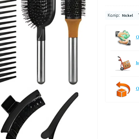
Колір:
Nickel
О
І
О