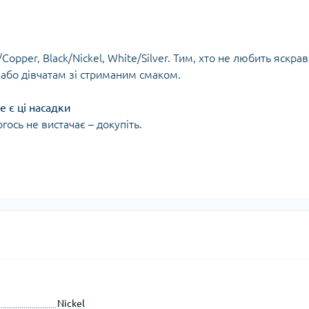
opper, Black/Nickel, White/Silver. Тим, хто не любить яскрав
м або дівчатам зі стриманим смаком.
е є ці насадки
гось не вистачає – докупіть.
Nickel