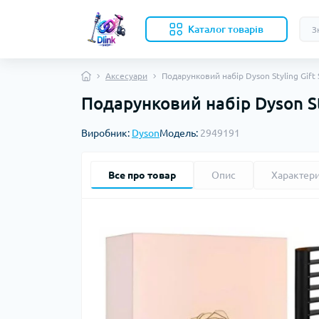
Каталог товарів
Аксесуари
Подарунковий набір Dyson Styling Gift 
Подарунковий набір Dyson Sty
Виробник:
Dyson
Модель:
2949191
Все про товар
Опис
Характер