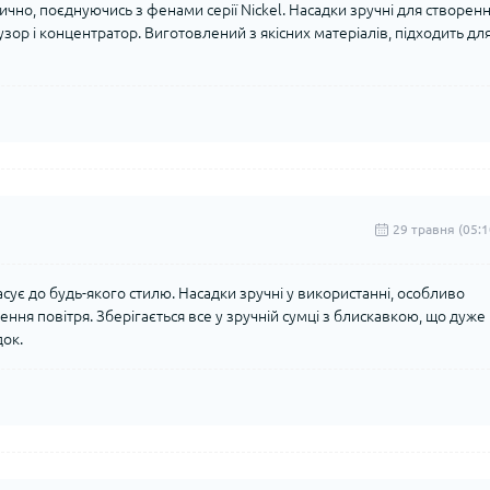
ично, поєднуючись з фенами серії Nickel. Насадки зручні для створен
зор і концентратор. Виготовлений з якісних матеріалів, підходить дл
29 травня (05:1
асує до будь-якого стилю. Насадки зручні у використанні, особливо
ння повітря. Зберігається все у зручній сумці з блискавкою, що дуже
док.