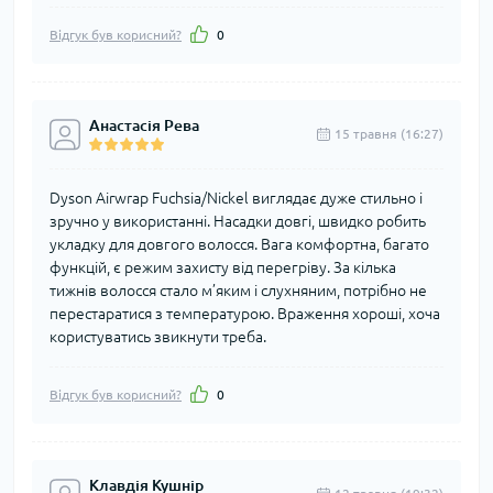
Відгук був корисний?
0
Анастасія Рева
15 травня (16:27)
Dyson Airwrap Fuchsia/Nickel виглядає дуже стильно і
зручно у використанні. Насадки довгі, швидко робить
укладку для довгого волосся. Вага комфортна, багато
функцій, є режим захисту від перегріву. За кілька
тижнів волосся стало м’яким і слухняним, потрібно не
перестаратися з температурою. Враження хороші, хоча
користуватись звикнути треба.
Відгук був корисний?
0
Клавдія Кушнір