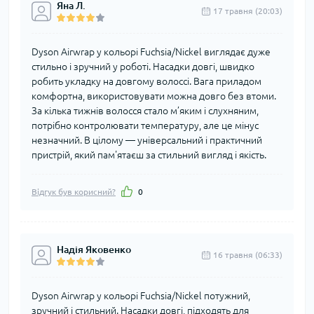
Яна Л.
17 травня (20:03)
Dyson Airwrap у кольорі Fuchsia/Nickel виглядає дуже
стильно і зручний у роботі. Насадки довгі, швидко
робить укладку на довгому волоссі. Вага приладом
комфортна, використовувати можна довго без втоми.
За кілька тижнів волосся стало м’яким і слухняним,
потрібно контролювати температуру, але це мінус
незначний. В цілому — універсальний і практичний
пристрій, який пам'ятаєш за стильний вигляд і якість.
Відгук був корисний?
0
Надія Яковенко
16 травня (06:33)
Dyson Airwrap у кольорі Fuchsia/Nickel потужний,
зручний і стильний. Насадки довгі, підходять для