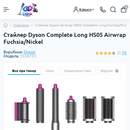
0
Клієнту
Стайлери
Стайлер Dyson Airwrap HS05 Complete Long Fuchsia/Nicke
Стайлер Dyson Complete Long HS05 Airwrap
Fuchsia/Nickel
Виробник:
Dyson
19
Модель:
5550793
Все про товар
Опис
Характеристики
Відгуки
19