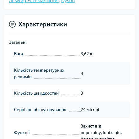
Airwrap Fuchsia/Nickel
,
Dyson
Характеристики
Загальні
Вага
3,62 кг
Кількість температурних
4
режимів
Кількість швидкостей
3
Сервісне обслуговування
24 місяці
Захист від
Функції
перегріву, Іонізація,