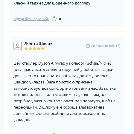
класний гаджет для щоденного догляду.
Відгук був корисний?
0
Лоліта Швець
20 травня (06:37)
Цей стайлер Dyson Airwrap у кольорі Fuchsia/Nickel
виглядає досить стильно і зручний у роботі. Насадки
довгі, легко працювати навіть на довгому волоссі,
швидко укладає. Вага пристрою приємна,
використовується комфортно тривалий час. За кілька
тижнів волосся стало м’якшим і слухнянішим, але
потрібно уважно контролювати температуру, щоб не
пересушити. В цілому він хороша альтернатива
звичайним фенам, особливо для повсякденних
укладок.