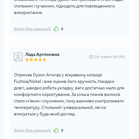
стильним і сучасним, підходить для повсякденного
використання.
Відгук був корисний?
0
Лада Артёмовна
28 травня (05:06)
Отримав Dyson Airwrap у яскравому кольорі
Fuchsia/Nickel і вже оцінив його зручність. Насадки
довгі, швидко робить укладку, ваги достатньо мало для
комфортного користування. За кілька тижнів волосся
стало м’яким і слухняним, тому важливо контролювати
температуру. Стильний і універсальний, легко
вписується у будь-який догляд.
Відгук був корисний?
0