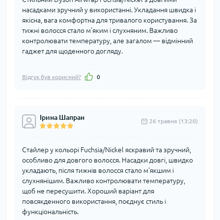
насадками зручний у використанні. Укладання швидка і
якісна, вага комфортна для тривалого користування. За
тижні волосся стало м’яким і слухняним. Важливо
контролювати температуру, але загалом — відмінний
гаджет для щоденного догляду.
Відгук був корисний?
0
Ірина Шапран
26 травня (13:20)
Стайлер у кольорі Fuchsia/Nickel яскравий та зручний,
особливо для довгого волосся. Насадки довгі, швидко
укладають, після тижнів волосся стало м'якшим і
слухнянішим. Важливо контролювати температуру,
щоб не пересушити. Хороший варіант для
повсякденного використання, поєднує стиль і
функціональність.