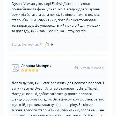
Dyson Airwrap у кольорі Fuchsia/Nickel виглядає
привабливо та функціонально. Насадки довгі і зручні,
режимів багато, а вага легка. За кілька тижнів волосся
стало м'якшим і слухняним, потрібно контролювати
температуру. Це універсальний пристрій для укладки
та догляду, який замінює кілька інструментів.
Відгук був корисний?
0
Леоніда Мандрик
29 травня (02:14)
Довго думав, який стайлер взяти для довгого волосся, і
зупинився на Dyson Airwrap у кольорі Fuchsia/Nickel.
Насадки великі, добре влізають у довге волосся,
швидко робить укладку. Вага цілком комфортна, багато
функцій, є режим захисту від перегріву. За кілька
тижнів волосся стало м’яким і слухняним, головне — не
зловживати температурою і контролювати її. Виглядає