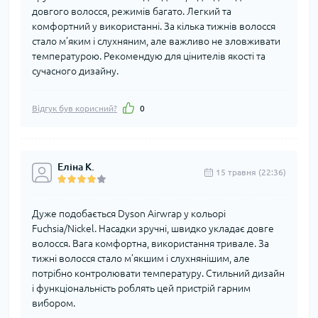
довгого волосся, режимів багато. Легкий та
комфортний у використанні. За кілька тижнів волосся
стало м’яким і слухняним, але важливо не зловживати
температурою. Рекомендую для цінителів якості та
сучасного дизайну.
Відгук був корисний?
0
Еліна К.
15 травня (22:36)
Дуже подобається Dyson Airwrap у кольорі
Fuchsia/Nickel. Насадки зручні, швидко укладає довге
волосся. Вага комфортна, використання тривале. За
тижні волосся стало м’якшим і слухнянішим, але
потрібно контролювати температуру. Стильний дизайн
і функціональність роблять цей пристрій гарним
вибором.