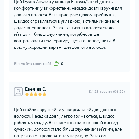
Цей Dyson Airwrap у кольорі Fuchsia/Nickel досить
комфортний у використанні, насадки довгі і зручні для
довгого волосся. Вага пристрою цілком прийнятна,
швидко справляється з укладкою, а стильний дизайн
додає впевненості. За кілька тижнів волосся стало
м’якшим і більш слухняним, потрібно лише
контролювати температуру, щоб не пересушити. В
цілому, хороший варіант для довгого волосся.
Відгук був корисний?
0
Евеліна С.
23 травня (06:22)
Цей стайлер зручний та універсальний для довгого
волосся. Насадки довгі, легко тримаються, швидко
роблять укладку. Вага комфортна, зовнішній виглад
сучасний. Волосся стало більш слухняним і м’яким, але
потрібно контролювати температуру. Загалом —