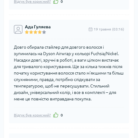
Відгук був корисний?
0
Ада Гуляева
19 травня (03:16)
Довго обирала стайлер для довгого волосся і
зупинилась на Dyson Airwrap у кольорі Fuchsia/Nickel.
Насадки довгі, зручні в роботі, а ваги цілком вистачає
для тривалого користування. Ще за кілька тижнів після
початку користування волосся стало м'якшими та більш
слухняними, правда, потрібно слідкувати за
температурою, щоб не пересушувати. Стильний
дизайн, універсальний колір, і все в комплекті – для
мене це повністю виправдана покупка.
Відгук був корисний?
0