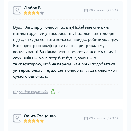
Любов В.
29 травня (22:56)
Dyson Airwrap у кольорі Fuchsia/Nickel має стильний
вигляд і зручний у використанні. Насадки довгі, добре
підходять для довгого волосся, швидко робить укладку.
Вага пристрою комфортна навіть при тривалому
користуванні. За кілька тижнів волосся стало м’якшим і
слухнянішим, хоча потрібно бути уважним із
температурою, щоб не пересушити. Мені подобається
універсальність і те, що цей кольор виглядає класично і
сучасно одночасно.
Відгук був корисний?
0
Ольга Стеценко
29 травня (02:15)