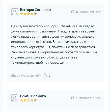
Вікторія Євгенівна
25 травня (05:34)
Цей Dyson Airwrap у кольорі Fuchsia/Nickel виглядає
дуже стильним і практичним. Насадки довгі та зручні,
легко працювати навіть з довгим волоссям, укладка
виходить швидко і якісно. Вага оптимальна для
тривалого користування, пристрій не перегрівається.
За кілька тижнів використання волосся стало м’якшим і
слухнянішим, хоча потрібно слідкувати за
температурою, щоб не пересушити.
Відгук був корисний?
0
Роман Величко
24 травня (14:22)