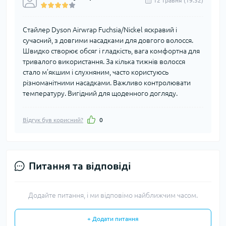
12 травня (19:32)
Стайлер Dyson Airwrap Fuchsia/Nickel яскравий і
сучасний, з довгими насадками для довгого волосся.
Швидко створює обсяг і гладкість, вага комфортна для
тривалого використання. За кілька тижнів волосся
стало м’якшим і слухняним, часто користуюсь
різноманітними насадками. Важливо контролювати
температуру. Вигідний для щоденного догляду.
Відгук був корисний?
0
Питання та відповіді
Додайте питання, і ми відповімо найближчим часом.
+ Додати питання