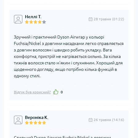
Неллі Т.
28 травня (01:22)
Зручний і практичний Dyson Airwrap у кольорі
Fuchsia/Nickel з довгими насадками легко справляється
з довгим волоссям і швидко робить укладку. Вага
комфортна, пристрій не нагрівається сильно. За кілька
тижнів волосся стало м’яким і слухняним. Хороший для
щоденного догляду, якщо потрібно кілька функцій в
одному стилі.
Відгук був корисний?
0
Вероніка К.
26 травня (14:16)
Стильний Dyson Airwrap Fuchsia/Nickel з довгими