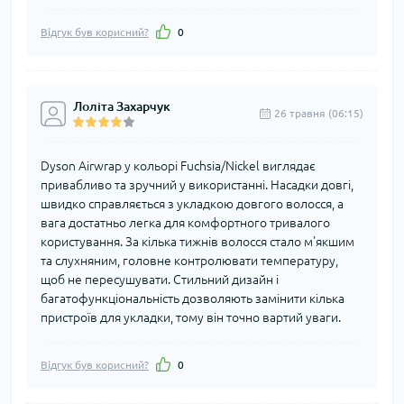
Відгук був корисний?
0
Лоліта Захарчук
26 травня (06:15)
Dyson Airwrap у кольорі Fuchsia/Nickel виглядає
привабливо та зручний у використанні. Насадки довгі,
швидко справляється з укладкою довгого волосся, а
вага достатньо легка для комфортного тривалого
користування. За кілька тижнів волосся стало м'якшим
та слухняним, головне контролювати температуру,
щоб не пересушувати. Стильний дизайн і
багатофункціональність дозволяють замінити кілька
пристроїв для укладки, тому він точно вартий уваги.
Відгук був корисний?
0