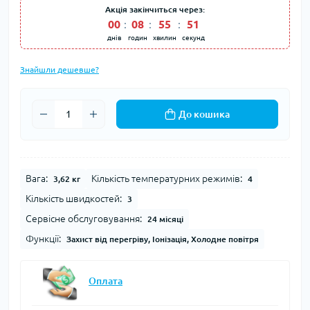
Акція закінчиться через:
00
:
08
:
55
:
50
днів
годин
хвилин
секунд
Знайшли дешевше?
До кошика
Вага:
Кількість температурних режимів:
3,62 кг
4
Кількість швидкостей:
3
Сервісне обслуговування:
24 місяці
Функції:
Захист від перегріву, Іонізація, Холодне повітря
Оплата