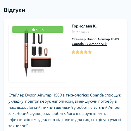
Відгуки
Горислава К.
5 з 5
27 липня
Стайлер Dyson Airwrap HS09
Coanda 2х Amber Silk
Стайлер Dyson Airwrap HS09 з технологією Coanda спрощує
укладку: повітря керує напрямком, зменшуючи потребу в
насадках. Легкий, тихий і швидкий у роботі, стильний Amber
Silk. Новий функціонал робить його ще зручнішим та
ефективнішим, ідеально підходить для тих, хто цінує сучасні
технології...