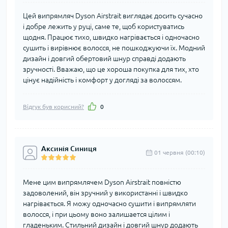
Цей випрямляч Dyson Airstrait виглядає досить сучасно
і добре лежить у руці, саме те, щоб користуватись
щодня. Працює тихо, швидко нагрівається і одночасно
сушить і вирівнює волосся, не пошкоджуючи їх. Модний
дизайн і довгий обертовий шнур справді додають
зручності. Вважаю, що це хороша покупка для тих, хто
цінує надійність і комфорт у догляді за волоссям.
Відгук був корисний?
0
Аксинія Синиця
01 червня (00:10)
Мене цим випрямлячем Dyson Airstrait повністю
задоволений, він зручний у використанні і швидко
нагрівається. Я можу одночасно сушити і випрямляти
волосся, і при цьому воно залишается цілим і
гладеньким. Стильний дизайн і довгий шнур додають