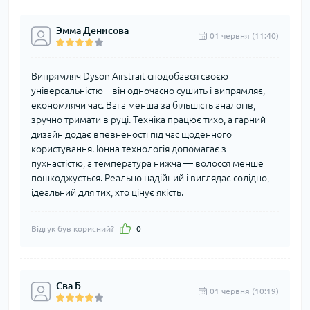
Эмма Денисова
01 червня (11:40)
Випрямляч Dyson Airstrait сподобався своєю
універсальністю – він одночасно сушить і випрямляє,
економлячи час. Вага менша за більшість аналогів,
зручно тримати в руці. Техніка працює тихо, а гарний
дизайн додає впевненості під час щоденного
користування. Іонна технологія допомагає з
пухнастістю, а температура нижча — волосся менше
пошкоджується. Реально надійний і виглядає солідно,
ідеальний для тих, хто цінує якість.
Відгук був корисний?
0
Єва Б.
01 червня (10:19)