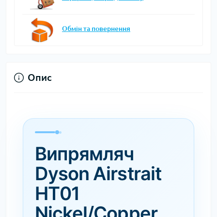
Обмін та повернення
Опис
Випрямляч
Dyson Airstrait
HT01
Nickel/Copper