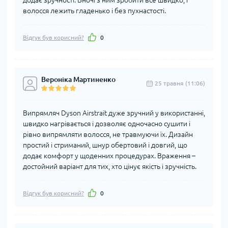
додає зручності. Вночі з ним зробити все швидко, і
волосся лежить гладенько і без пухнастості.
Відгук був корисний?
0
Вероніка Мартиненко
25 травня (11:06)
Випрямляч Dyson Airstrait дуже зручний у використанні,
швидко нагрівається і дозволяє одночасно сушити і
рівно випрямляти волосся, не травмуючи їх. Дизайн
простий і стриманий, шнур обертовий і довгий, що
додає комфорт у щоденних процедурах. Враження –
достойний варіант для тих, хто цінує якість і зручність.
Відгук був корисний?
0