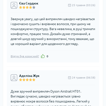
Єва Сердюк
25 травня (03:26)
Звернув увагу, що цей випрямляч швидко нагрівається
і одночасно сушить і вирівнює волосся, при цьому не
пошкоджуючи структуру. Вага невелика, в руці тримати
комфортно, працює тихо. Дизайн дуже стриманий, а
довгий шнур зручний у використанні, тому вважаю, що
це хороший варіант для щоденного догляду.
Відгук був корисний?
0
Аделіна Жук
24 травня (06:58)
Дуже зручний випрямляч Dyson Airstrait HT01.
Виглядає сучасно, швидко нагрівається і рівно
вирівнює мокре волосся без пошкоджень. Легкий у