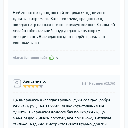
Неймовірно зручно, що цей випрямляч одночасно
сушить і випрямляє. Вага невелика, працює тихо,
швидко нагрівається і не пошкоджує волосся. Стильний
дизайн і обертальний шнур додають комфорт у
використанні. Виглядає солідно і надійно, реально
економить час.
Відгук був корисний?
0
Христина Б.
19 травня (05:58)
Це випрямляч виглядає зручно і дуже солідно, добре
лежить у руці і не важкий. За час користування він
сушить і выпрямлює волосся без пошкоджень, що
мене радує. Дизайн простий, але при цьому виглядає
стильно і надійно. Використовувати зручно, довгий