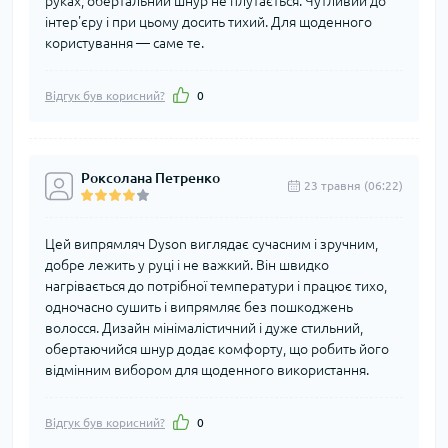
руках, обертальний шнур не плутається. Чутливий до
інтер'єру і при цьому досить тихий. Для щоденного
користування — саме те.
Відгук був корисний?
0
Роксолана Петренко
23 травня (06:22)
Цей випрямляч Dyson виглядає сучасним і зручним,
добре лежить у руці і не важкий. Він швидко
нагрівається до потрібної температури і працює тихо,
одночасно сушить і випрямляє без пошкоджень
волосся. Дизайн мінімалістичний і дуже стильний,
обертаючийся шнур додає комфорту, що робить його
відмінним вибором для щоденного використання.
Відгук був корисний?
0