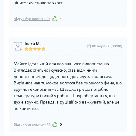
цінителям стилю та якості.
Відгук був корисний?
1
Інеса М.
08 червня (00:00)
Майже ідеальний для домашнього використання.
Виглядає стильно і сучасно, став відмінним
доповненням до щоденного догляду за волоссям.
Вирівнює навіть мокре волосся без окремого фена, що
зручно і економить час. Швидко гріє до потрібної
температури і тихий у роботі. Шнур обертається, що
дуже зручно. Правда, в руці дійсно важкуватий, але це
не критично.
Відгук був корисний?
0