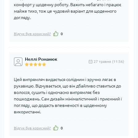
комфорт у щоденну роботу. Важить небагато і працює
майже тихо, тож це чудовий варіант для щоденного
догляду.
Відгук був корисний?
0
Неллі Романюк
27 травня (11:56)
Цей випрямляч видається солідним і зручно лягає в
рукавицю. Відчувається, що він дбайливо ставиться до
волосся, сушить і одночасно випрямляє без
пошкоджень. Сам дизайн мінімалістичний і приємний і
погляду, що додасть впевненості в щоденному
використанні.
Відгук був корисний?
0