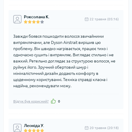
Роксолана К.
22 травня (05:16)
Завжди боявся пошкодити волосся звичайними
випрямлячами, але Dyson Airstrait вирішив цю
проблему. Він швидко нагрівається, працює тихо і
одночасно сушить і випрямляє. Виглядає стильно і не
важкий. Ретельно доглядає за структурою волосся, не
руйнує його. Зручний обертовий шнур і
мінімалістичний дизайн додають комфорту в
щоденному користуванні. Техніка справді класна і
надійна, рекомендувати можу.
Відгук був корисний?
0
Леоніда У.
20 травня (20:18)