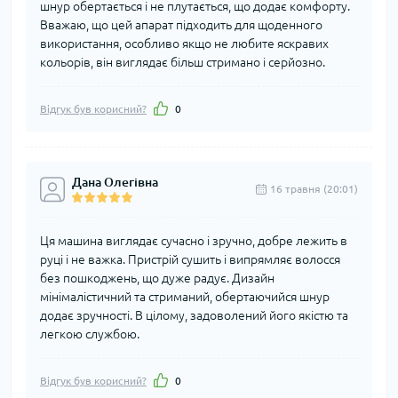
шнур обертається і не плутається, що додає комфорту.
Вважаю, що цей апарат підходить для щоденного
використання, особливо якщо не любите яскравих
кольорів, він виглядає більш стримано і серйозно.
Відгук був корисний?
0
Дана Олегівна
16 травня (20:01)
Ця машина виглядає сучасно і зручно, добре лежить в
руці і не важка. Пристрій сушить і випрямляє волосся
без пошкоджень, що дуже радує. Дизайн
мінімалістичний та стриманий, обертаючийся шнур
додає зручності. В цілому, задоволений його якістю та
легкою службою.
Відгук був корисний?
0