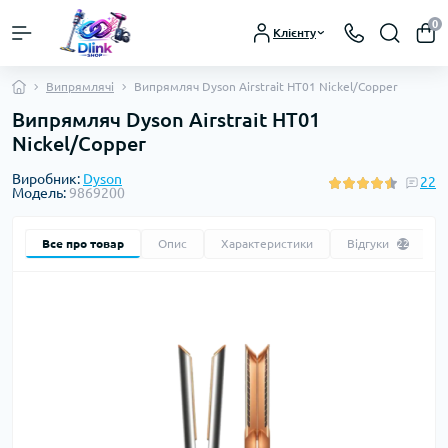
0
Клієнту
Випрямлячі
Випрямляч Dyson Airstrait HT01 Nickel/Copper
Випрямляч Dyson Airstrait HT01
Nickel/Copper
Виробник:
Dyson
22
Модель:
9869200
Все про товар
Опис
Характеристики
Відгуки
22