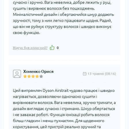
сучасно і зручно. Вага невелика, добре лежить у руці,
сушить і вирівнює волосся без пошкоджень.
Мінімалістичний дизайн і обертаючийся шнур додають
зручності, тому з ним легко працювати щодня. Радий,
що він не руйнує структуру волосся і швидко виконує
свою функцію.
Відгук був корисний?
0
Хоменко Орися
13 травня (08:16)
Цей випрямляч Dyson Airstrait чудово працює і швидко
нагрівається, дозволяючи одночасно сушити і
вирівнювати волосся. Вага невелика, зручно тримати, а
дизайн виглядає сучасно і стримано. Шнур обертається
і не заважає роботі. Функція іонізації робить волосся
більш гладким і менш пухнастим. Для щоденного
користування, цей пристрій реально зручний та