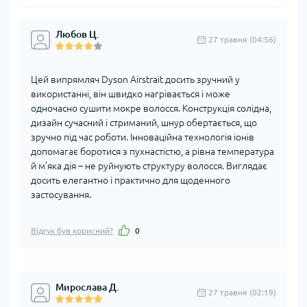
Любов Ц.
27 травня (04:56)
Цей випрямляч Dyson Airstrait досить зручний у
використанні, він швидко нагрівається і може
одночасно сушити мокре волосся. Конструкція солідна,
дизайн сучасний і стриманий, шнур обертається, що
зручно під час роботи. Інноваційна технологія іонів
допомагає боротися з пухнастістю, а рівна температура
й м’яка дія – не руйнують структуру волосся. Виглядає
досить елегантно і практично для щоденного
застосування.
Відгук був корисний?
0
Мирослава Д.
27 травня (02:19)