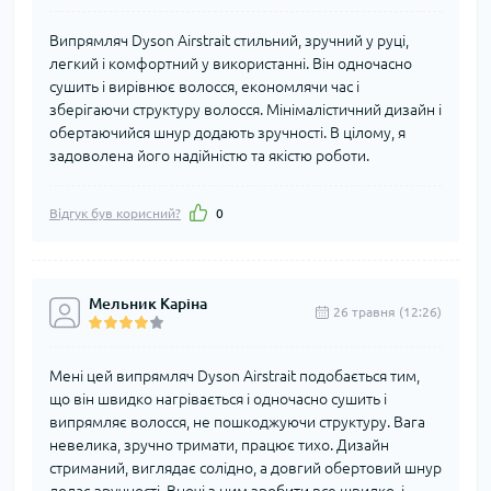
Випрямляч Dyson Airstrait стильний, зручний у руці,
легкий і комфортний у використанні. Він одночасно
сушить і вирівнює волосся, економлячи час і
зберігаючи структуру волосся. Мінімалістичний дизайн і
обертаючийся шнур додають зручності. В цілому, я
задоволена його надійністю та якістю роботи.
Відгук був корисний?
0
Мельник Каріна
26 травня (12:26)
Мені цей випрямляч Dyson Airstrait подобається тим,
що він швидко нагрівається і одночасно сушить і
випрямляє волосся, не пошкоджуючи структуру. Вага
невелика, зручно тримати, працює тихо. Дизайн
стриманий, виглядає солідно, а довгий обертовий шнур