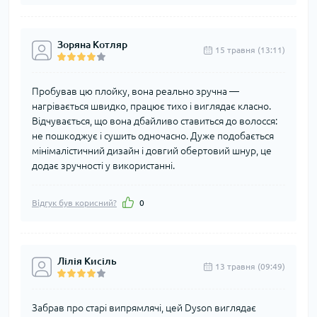
Зоряна Котляр
15 травня (13:11)
Пробував цю плойку, вона реально зручна —
нагрівається швидко, працює тихо і виглядає класно.
Відчувається, що вона дбайливо ставиться до волосся:
не пошкоджує і сушить одночасно. Дуже подобається
мінімалістичний дизайн і довгий обертовий шнур, це
додає зручності у використанні.
Відгук був корисний?
0
Лілія Кисіль
13 травня (09:49)
Забрав про старі випрямлячі, цей Dyson виглядає