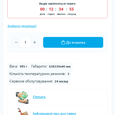
Акція закінчиться через:
00
:
12
:
34
:
54
днів
годин
хвилин
секунд
Знайшли дешевше?
До кошика
Вага:
Габарити:
995 г
63Х330х40 мм
Кількість температурних режимів:
3
Сервісне обслуговування:
24 місяці
Оплата
Інформація про доставку