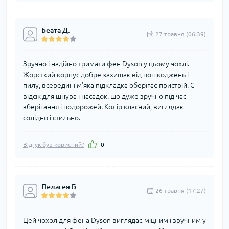
Беата Д.
27 травня (06:39)
Зручно і надійно тримати фен Dyson у цьому чохлі.
Жорсткий корпус добре захищає від пошкоджень і
пилу, всередині м'яка підкладка оберігає пристрій. Є
відсік для шнура і насадок, що дуже зручно під час
зберігання і подорожей. Колір класний, виглядає
солідно і стильно.
Відгук був корисний?
0
Пелагея Б.
26 травня (17:27)
Цей чохол для фена Dyson виглядає міцним і зручним у