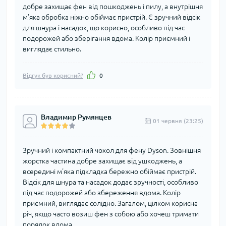
добре захищає фен від пошкоджень і пилу, а внутрішня
м'яка обробка ніжно обіймає пристрій. Є зручний відсік
для шнура і насадок, що корисно, особливо під час
подорожей або зберігання вдома. Колір приємний і
виглядає стильно.
Відгук був корисний?
0
Владимир Румянцев
01 червня (23:25)
Зручний і компактний чохол для фену Dyson. Зовнішня
жорстка частина добре захищає від ушкоджень, а
всередині м'яка підкладка бережно обіймає пристрій.
Відсік для шнура та насадок додає зручності, особливо
під час подорожей або збереження вдома. Колір
приємний, виглядає солідно. Загалом, цілком корисна
річ, якщо часто возиш фен з собою або хочеш тримати
порядок вдома.