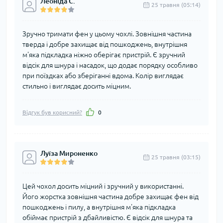
Леоніда С.
25 травня (05:14)
Зручно тримати фен у цьому чохлі. Зовнішня частина
тверда і добре захищає від пошкоджень, внутрішня
м'яка підкладка ніжно оберігає пристрій. Є зручний
відсік для шнура і насадок, що додає порядку особливо
при поїздках або зберіганні вдома. Колір виглядає
стильно і виглядає досить міцним.
Відгук був корисний?
0
Луїза Мироненко
25 травня (03:15)
Цей чохол досить міцний і зручний у використанні.
Його жорстка зовнішня частина добре захищає фен від
пошкоджень і пилу, а внутрішня м'яка підкладка
обіймає пристрій з дбайливістю. Є відсік для шнура та