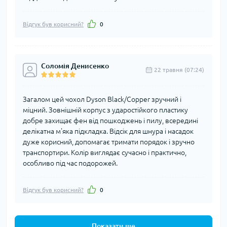
Відгук був корисний?
0
Соломія Денисенко
22 травня (07:24)
Загалом цей чохол Dyson Black/Copper зручний і
міцний. Зовнішній корпус з ударостійкого пластику
добре захищає фен від пошкоджень і пилу, всередині
делікатна м'яка підкладка. Відсік для шнура і насадок
дуже корисний, допомагає тримати порядок і зручно
транспортири. Колір виглядає сучасно і практично,
особливо під час подорожей.
Відгук був корисний?
0
Показати ще