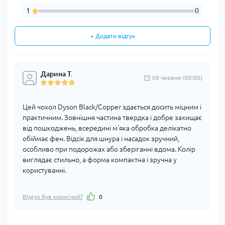
1
0
+ Додати відгук
Дарина Т.
08 червня (00:00)
Цей чохол Dyson Black/Copper здається досить міцним і
практичним. Зовнішня частина твердка і добре захищає
від пошкоджень, всередині м'яка обробка делікатно
обіймає фен. Відсік для шнура і насадок зручний,
особливо при подорожах або зберіганні вдома. Колір
виглядає стильно, а форма компактна і зручна у
користуванні.
Відгук був корисний?
0