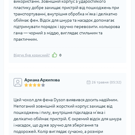
використанні. Зовнішній корпус з ударостійкого
пластику добре захищає пристрій від пошкоджень при
транспортуванні, внутрішня обробка м'яка і делікатно
обіймає фен. Відсік для шнура та насадок допомагає
підтримувати порядок і зручно перевозити. кольорова
гама — чорний з міддю, виглядає стильним та
практичним.
Відгук був корисний?
0
Ариана Архипова
26 травня (05:32)
Цей чохол для фена Dyson виявився досить надійним.
Непоганий зовнішній жорсткий корпус захищає від
пошкоджень і пилу, внутрішня підкладка м'яка і
делікатно обіймає пристрій. Є окремий відсік для шнура
і насадок, що дуже зручно для зберігання та
подорожей. Колір виглядає сучасно, а розміри