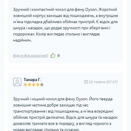
Зручний і компактний чохол для фену Dyson. Жорсткий
зовнішній корпус захищає від пошкоджень, а внутрішня
м'яка підкладка дбайливо обіймає пристрій. Є відсік для
шнура і насадок, що додає зручності при зберіганні і
подорожах. Колір виглядає стильно і виглядає
надійним.
Відгук був корисний?
0
Тамара Г.
22 травня (07:47)
Зручний і міцний чохол для фену Dyson. Його тверда
зовнішня частина добре захищає під час
транспортування і від пошкоджень, а м'яка всередині
обіймає пристрій делікатно. Відсік для шнура та насадок
дозволяє тримати все в порядку, а вигляд чорного з
міддю виглядає стильно та сучасно.