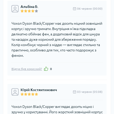
Альбіна Б.
06 червня (00:00)
Чохол Dyson Black/Copper має досить міцний зовнішній
корпус і зручно тримати. Внутрішня м'яка підкладка
делікатно обіймає фен, а додатковий відсік для шнура
та насадок дуже корисний для збереження порядку.
Колір комбінує чорний з міддю — виглядає стильно та
практично, особливо для тих, хто часто подорожує з
феном.
Відгук був корисний?
0
Юрій Костянтинович
03 червня (05:08)
Чохол Dyson Black/Copper виглядає досить міцно і
зручно у користуванні. Його жорсткий зовнішній корпус