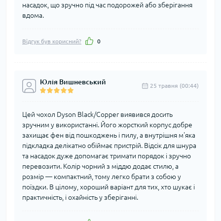
насадок, що зручно під час подорожей або зберігання
вдома.
Відгук був корисний?
0
Юлія Вишневський
25 травня (00:44)
Цей чохол Dyson Black/Copper виявився досить
зручним у використанні. Його жорсткий корпус добре
захищає фен від пошкоджень і пилу, а внутрішня м'яка
підкладка делікатно обіймає пристрій. Відсік для шнура
та насадок дуже допомагає тримати порядок і зручно
перевозити. Колір чорний з міддю додає стилю, а
розмір — компактний, тому легко брати з собою у
поїздки. В цілому, хороший варіант для тих, хто шукає і
практичність, і охайність у зберіганні.