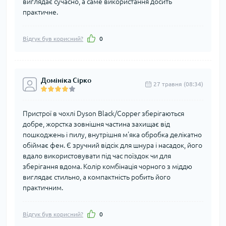
виглядає сучасно, а саме використання досить
практичне.
Відгук був корисний?
0
Домініка Сірко
27 травня (08:34)
Пристрої в чохлі Dyson Black/Copper зберігаються
добре, жорстка зовнішня частина захищає від
пошкоджень і пилу, внутрішня м'яка обробка делікатно
обіймає фен. Є зручний відсік для шнура і насадок, його
вдало використовувати під час поїздок чи для
зберігання вдома. Колір комбінація чорного з міддю
виглядає стильно, а компактність робить його
практичним.
Відгук був корисний?
0