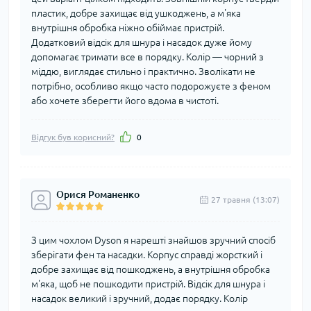
пластик, добре захищає від ушкоджень, а м'яка
внутрішня обробка ніжно обіймає пристрій.
Додатковий відсік для шнура і насадок дуже йому
допомагає тримати все в порядку. Колір — чорний з
міддю, виглядає стильно і практично. Зволікати не
потрібно, особливо якщо часто подорожуєте з феном
або хочете зберегти його вдома в чистоті.
Відгук був корисний?
0
Орися Романенко
27 травня (13:07)
З цим чохлом Dyson я нарешті знайшов зручний спосіб
зберігати фен та насадки. Корпус справді жорсткий і
добре захищає від пошкоджень, а внутрішня обробка
м'яка, щоб не пошкодити пристрій. Відсік для шнура і
насадок великий і зручний, додає порядку. Колір