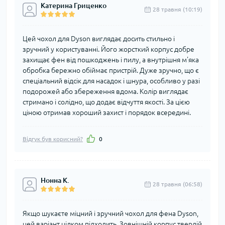
Катерина Гриценко
28 травня (10:19)
Цей чохол для Dyson виглядає досить стильно і
зручний у користуванні. Його жорсткий корпус добре
захищає фен від пошкоджень і пилу, а внутрішня м'яка
обробка бережно обіймає пристрій. Дуже зручно, що є
спеціальний відсік для насадок і шнура, особливо у разі
подорожей або збереження вдома. Колір виглядає
стримано і солідно, що додає відчуття якості. За цією
ціною отримав хороший захист і порядок всередині.
Відгук був корисний?
0
Нонна К.
28 травня (06:58)
Якщо шукаєте міцний і зручний чохол для фена Dyson,
цей варіант цілком підходить. Зовнішній корпус твердій