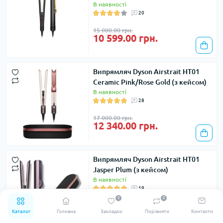
В наявності
20
15 000.00 грн.
10 599.00 грн.
Випрямляч Dyson Airstrait HT01
Ceramic Pink/Rose Gold (з кейсом)
В наявності
28
17 000.00 грн.
12 340.00 грн.
Випрямляч Dyson Airstrait HT01
Jasper Plum (з кейсом)
В наявності
19
0
0
17 990.00 грн.
11 699.00 грн.
Каталог
Головна
Закладки
Порівняти
Контакти