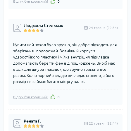
Відгук був корисний?
0
Людмила Стельмах
24 травня (22:34)
Купити цей чохол було зручно, він добре підходить для
зберігання і подорожей. Зовнішній корпус з
ударостійкого пластику і м'яка внутрішня підкладка
допомагають берегти фен від пошкоджень. Виріб має
відсік для шнура і насадок, що зручно тримати все
разом. Колір чорний з міддю виглядає стильно, а його
розмір не займає багато місця у валізі.
Відгук був корисний?
0
Рената Г.
22 травня (22:44)