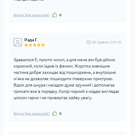
Відгук був корисний?
0
Рада Г.
28 травня (14:15)
Здавалося б, просто чохол, а для мене він був дійсно
корисний, коли їздив із феном. Жорстка зовнішня
частина добре захищає від пошкоджень, а внутрішня
м'яка не дозволяє пошкодити поверхню пристрою.
Відсік для шнура і насадок дуже зручний і допомагає
тримати все в порядку. Колір чорний з міддю виглядає
цілком гарно і не привертає зайву увагу.
Відгук був корисний?
0