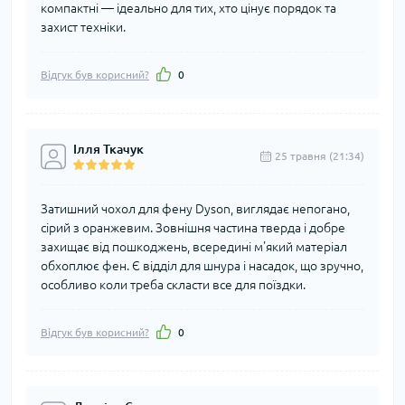
компактні — ідеально для тих, хто цінує порядок та
захист техніки.
Відгук був корисний?
0
Ілля Ткачук
25 травня (21:34)
Затишний чохол для фену Dyson, виглядає непогано,
сірий з оранжевим. Зовнішня частина тверда і добре
захищає від пошкоджень, всередині м'який матеріал
обхоплює фен. Є відділ для шнура і насадок, що зручно,
особливо коли треба скласти все для поїздки.
Відгук був корисний?
0