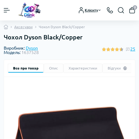
0
Клієнту
Аксесуари
Чохол Dyson Black/Copper
Чохол Dyson Black/Copper
Виробник:
Dyson
25
Модель:
1637528
Все про товар
Опис
Характеристики
Відгуки
25