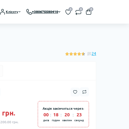
0
0
0
Клієнту
+380675580410
24
Акція закінчиться через:
 грн.
00
:
18
:
20
:
22
днів
годин
хвилин
секунд
 200.00 грн.