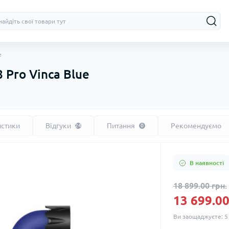
e
 Pro Vinca Blue
истики
Відгуки
Питання
Рекомендуємо
24
0
В наявності
18 899.00 грн.
13 699.00
Ви заощаджуєте:
5