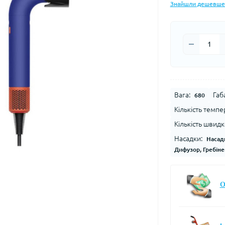
Знайшли дешевше
Вага:
Габ
680
Кількість темп
Кількість швидк
Насадки:
Насад
Дифузор, Гребіне
О