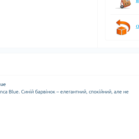
І
О
lue
nca Blue. Синій барвінок – елегантний, спокійний, але не