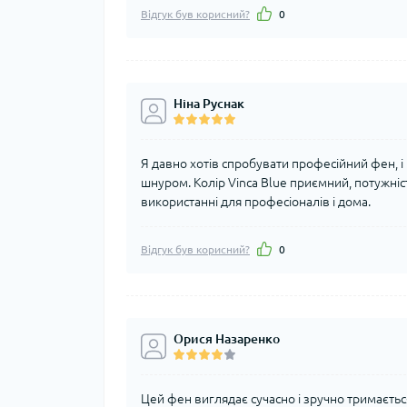
Відгук був корисний?
0
Ніна Руснак
Я давно хотів спробувати професійний фен, і
шнуром. Колір Vinca Blue приємний, потужніст
використанні для професіоналів і дома.
Відгук був корисний?
0
Орися Назаренко
Цей фен виглядає сучасно і зручно тримається