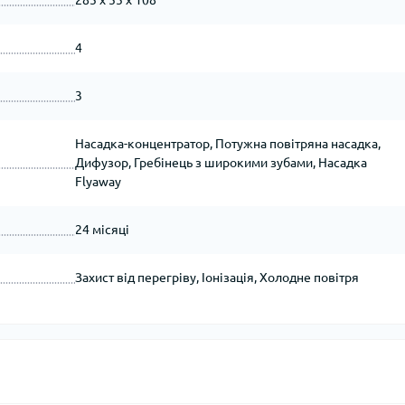
285 х 55 х 108
4
3
Насадка-концентратор, Потужна повітряна насадка,
Дифузор, Гребінець з широкими зубами, Насадка
Flyaway
24 місяці
Захист від перегріву, Іонізація, Холодне повітря