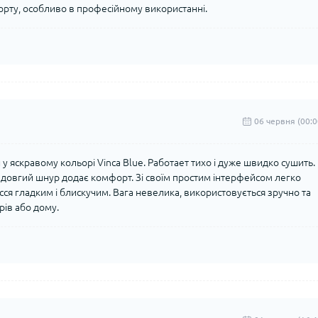
орту, особливо в професійному використанні.
06 червня (00:0
у яскравому кольорі Vinca Blue. Работает тихо і дуже швидко сушить.
, довгий шнур додає комфорт. Зі своїм простим інтерфейсом легко
сся гладким і блискучим. Вага невелика, використовується зручно та
ів або дому.