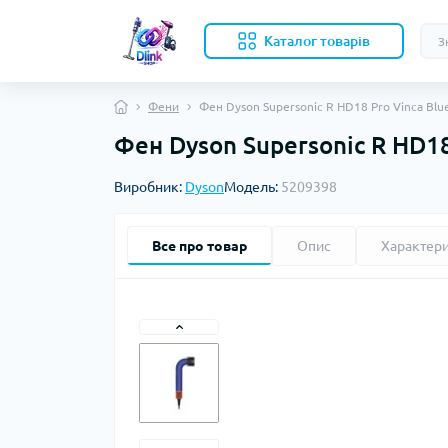
Каталог товарів
Фени
Фен Dyson Supersonic R HD18 Pro Vinca Blu
Фен Dyson Supersonic R HD18
Виробник:
Dyson
Модель:
5209398
Все про товар
Опис
Характер