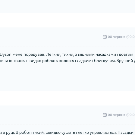
08 червня (00:0
 Dyson мене порадував. Легкий, тихий, з міцними насадками і довгим
ь та іонізація швидко роблять волосся гладким і блискучим. Зручний 
08 червня (00:0
 в руці. В роботі тихий, швидко сушить і легко управляється. Насадки