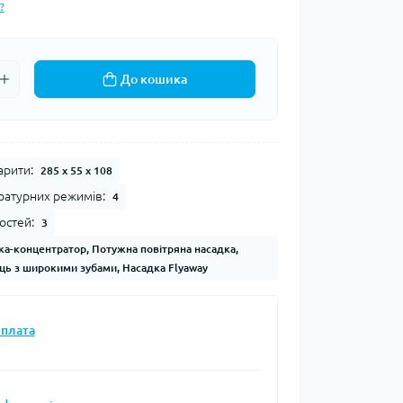
?
До кошика
арити:
285 х 55 х 108
ературних режимів:
4
остей:
3
ка-концентратор, Потужна повітряна насадка,
ць з широкими зубами, Насадка Flyaway
плата