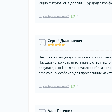
міцно фіксуються, а довгий шнур додає комф
Відгук був корисний?
0
Сергей Дмитриевич
Цей фен виглядає досить сучасно та стильний 
Насадки легко кріпляться і тримаються міцно
керувати, а іонізація допомагає зробити воло
ефективно, особливо для професійних майстр
Відгук був корисний?
0
Алла Пасічник