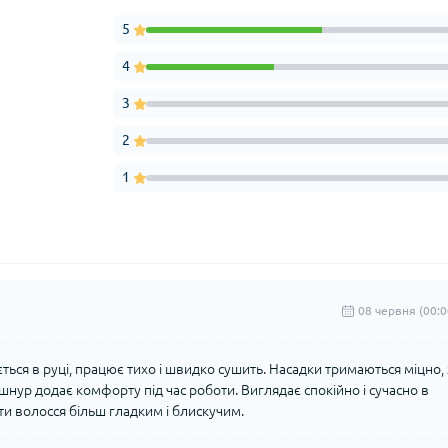
5
4
3
2
1
08 червня (00:0
ться в руці, працює тихо і швидко сушить. Насадки тримаються міцно, 
нур додає комфорту під час роботи. Виглядає спокійно і сучасно в
ити волосся більш гладким і блискучим.