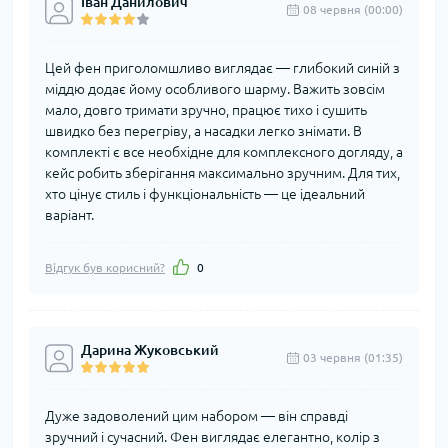
Іван Данилович
08 червня (00:00)
Цей фен приголомшливо виглядає — глибокий синій з
міддю додає йому особливого шарму. Важить зовсім
мало, довго тримати зручно, працює тихо і сушить
швидко без перегріву, а насадки легко знімати. В
комплекті є все необхідне для комплексного догляду, а
кейс робить зберігання максимально зручним. Для тих,
хто цінує стиль і функціональність — це ідеальний
варіант.
Відгук був корисний?
0
Дарина Жуковський
03 червня (01:35)
Дуже задоволений цим набором — він справді
зручний і сучасний. Фен виглядає елегантно, колір з