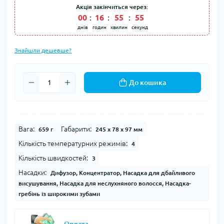
Акція закінчиться через:
00
:
16
:
55
:
54
днів
годин
хвилин
секунд
Знайшли дешевше?
До кошика
Вага:
Габарити:
659 г
245 х 78 х 97 мм
Кількість температурних режимів:
4
Кількість швидкостей:
3
Насадки:
Дифузор, Концентратор, Насадка для дбайливого
висушування, Насадка для неслухняного волосся, Насадка-
гребінь із широкими зубами