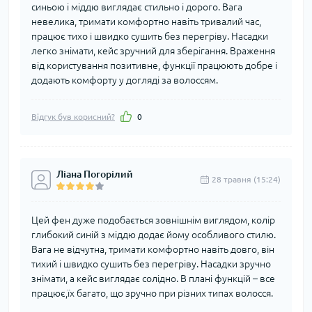
синьою і міддю виглядає стильно і дорого. Вага
невелика, тримати комфортно навіть тривалий час,
працює тихо і швидко сушить без перегріву. Насадки
легко знімати, кейс зручний для зберігання. Враження
від користування позитивне, функції працюють добре і
додають комфорту у догляді за волоссям.
Відгук був корисний?
0
Ліана Погорілий
28 травня (15:24)
Цей фен дуже подобається зовнішнім виглядом, колір
глибокий синій з міддю додає йому особливого стилю.
Вага не відчутна, тримати комфортно навіть довго, він
тихий і швидко сушить без перегріву. Насадки зручно
знімати, а кейс виглядає солідно. В плані функцій – все
працює,їх багато, що зручно при різних типах волосся.