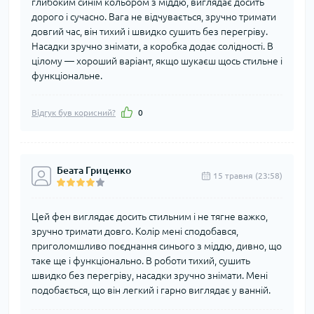
глибоким синім кольором з міддю, виглядає досить
дорого і сучасно. Вага не відчувається, зручно тримати
довгий час, він тихий і швидко сушить без перегріву.
Насадки зручно знімати, а коробка додає солідності. В
цілому — хороший варіант, якщо шукаєш щось стильне і
функціональне.
Відгук був корисний?
0
Беата Гриценко
15 травня (23:58)
Цей фен виглядає досить стильним і не тягне важко,
зручно тримати довго. Колір мені сподобався,
приголомшливо поєднання синього з міддю, дивно, що
таке ще і функціонально. В роботи тихий, сушить
швидко без перегріву, насадки зручно знімати. Мені
подобається, що він легкий і гарно виглядає у ванній.