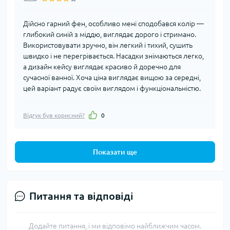
Дійсно гарний фен, особливо мені сподобався колір —
глибокий синій з міддю, виглядає дорого і стримано.
Використовувати зручно, він легкий і тихий, сушить
швидко і не перегрівається. Насадки знімаються легко,
а дизайн кейсу виглядає красиво й доречно для
сучасної ванної. Хоча ціна виглядає вищою за середні,
цей варіант радує своїм виглядом і функціональністю.
Відгук був корисний?
0
Показати ще
Питання та відповіді
Додайте питання, і ми відповімо найближчим часом.