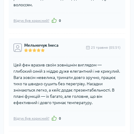
волоссям.
Відгук був корисний?
0
Мельничук Інеса
25 травня (05:51)
Цей фен вразив своїм зовнішнім виглядом —
глибокий синій з міддю дуже елегантний і не крикулий.
Вага зовсім невелика, тримати довго зручно, працює
тихо та швидко сушить без перегріву. Насадки
знімаються легко, а кейс додає презентабельності. В
плані функцій — їх багато, але головне, що він
ефективний і довго тримає температуру.
Відгук був корисний?
0