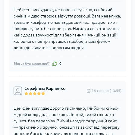
Цей фен виглядає дуже дорого і сучасно, глибокий
синій з міддю створює відчуття розкоші. Вага невелика,
тримати комфортно навіть довший час, працює тихо і
швидко сушить без перегріву. Насадки легко знімати, а
кейс додає зручності для зберігання. Функції іонізації і
холодного повітря працюють добре, з цим феном
легко доглядати за волоссям щодня.
Відгук був корисний?
0
Серафима Карпенко
26 травня (13:55)
Цей фен виглядає дорого та стильно, глибокий синьо-
мідний колір додає розкоші. Легкий, тихий і швидко
сушить без перегріву. Знімні насадки та зручний кейс
— практично й зручно. Іонізація та захист від перегріву
роблять його ідеальним для щоденного догляду за