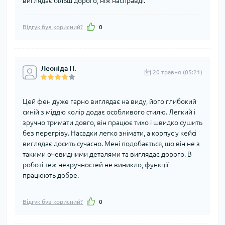
виглядає більш дорого, ніж насправді.
Відгук був корисний?
0
Леоніда П.
20 травня (05:21)
Цей фен дуже гарно виглядає на виду, його глибокий
синій з міддю колір додає особливого стилю. Легкий і
зручно тримати довго, він працює тихо і швидко сушить
без перегріву. Насадки легко знімати, а корпус у кейсі
виглядає досить сучасно. Мені подобається, що він не з
такими очевидними деталями та виглядає дорого. В
роботі теж незручностей не виникло, функції
працюють добре.
Відгук був корисний?
0