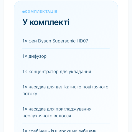
КОМПЛЕКТАЦІЯ
У комплекті
1× фен Dyson Supersonic HD07
1× дифузор
1× концентратор для укладання
1× насадка для делікатного повітряного
потоку
1× насадка для пригладжування
неслухняного волосся
1× гребінець із широкими зубцями