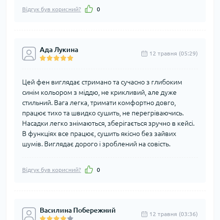
Відгук був корисний?
0
Ада Лукина
12 травня (05:29)
Цей фен виглядає стримано та сучасно з глибоким
синім кольором з міддю, не крикливий, але дуже
стильний. Вага легка, тримати комфортно довго,
працює тихо та швидко сушить, не перегріваючись.
Насадки легко знімаються, зберігається зручно в кейсі.
В функціях все працює, сушить якісно без зайвих
шумів. Виглядає дорого і зроблений на совість.
Відгук був корисний?
0
Василина Побережний
12 травня (03:36)