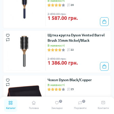
В наявності
20
2 490.00 грн.
1 587.00 грн.
Щітка кругла Dyson Vented Barrel
Brush 35mm Nickel/Black
В наявності
22
2 490.00 грн.
1 386.00 грн.
Чохол Dyson Black/Copper
В наявності
25
3 340.00 грн.
0
0
2 937.00 грн.
Каталог
Головна
Закладки
Порівняти
Контакти