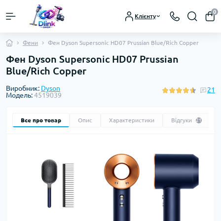
0
Клієнту
Фени
Фен Dyson Supersonic HD07 Prussian Blue/Rich Copper
Фен Dyson Supersonic HD07 Prussian
Blue/Rich Copper
Виробник:
Dyson
21
Модель:
4519039
Все про товар
Опис
Характеристики
Відгуки
21