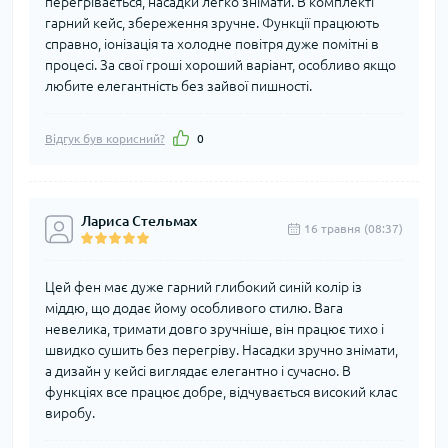
перегрівається, насадки легко знімати. В комплекті
гарний кейс, збереження зручне. Функції працюють
справно, іонізація та холодне повітря дуже помітні в
процесі. За свої гроші хороший варіант, особливо якщо
любите елегантність без зайвої пишності.
Відгук був корисний?
0
Лариса Стельмах
16 травня (08:37)
Цей фен має дуже гарний глибокий синій колір із
міддю, що додає йому особливого стилю. Вага
невелика, тримати довго зручніше, він працює тихо і
швидко сушить без перегріву. Насадки зручно знімати,
а дизайн у кейсі виглядає елегантно і сучасно. В
функціях все працює добре, відчувається високий клас
виробу.