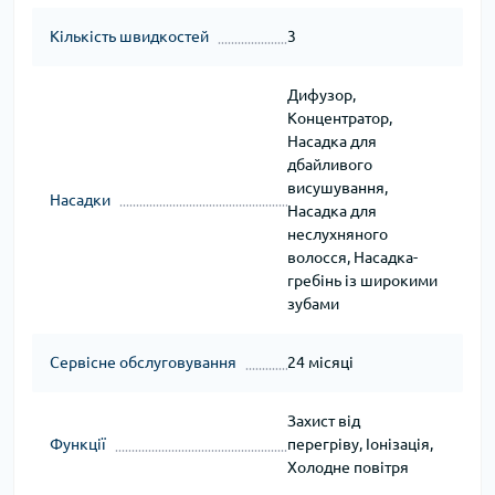
Кількість швидкостей
3
Дифузор,
Концентратор,
Насадка для
дбайливого
висушування,
Насадки
Насадка для
неслухняного
волосся, Насадка-
гребінь із широкими
зубами
Сервісне обслуговування
24 місяці
Захист від
Функції
перегріву, Іонізація,
Холодне повітря