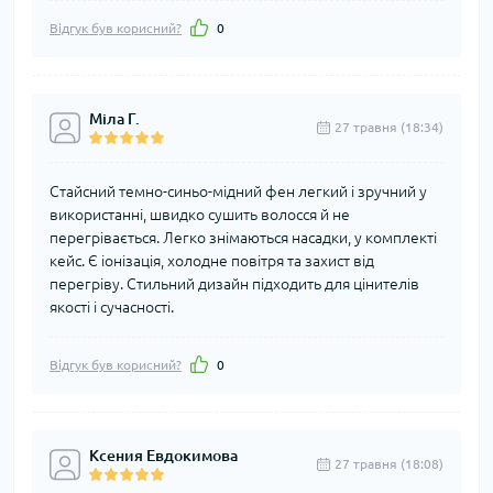
Відгук був корисний?
0
Міла Г.
27 травня (18:34)
Стайсний темно-синьо-мідний фен легкий і зручний у
використанні, швидко сушить волосся й не
перегрівається. Легко знімаються насадки, у комплекті
кейс. Є іонізація, холодне повітря та захист від
перегріву. Стильний дизайн підходить для цінителів
якості і сучасності.
Відгук був корисний?
0
Ксения Евдокимова
27 травня (18:08)