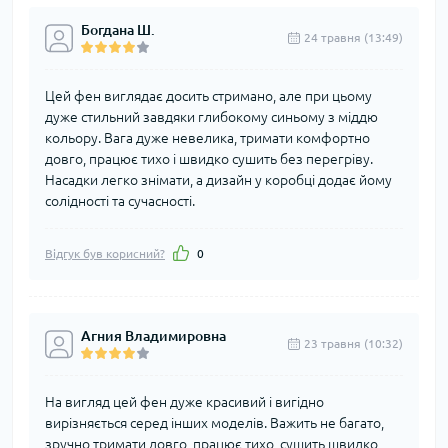
Богдана Ш.
24 травня (13:49)
Цей фен виглядає досить стримано, але при цьому
дуже стильний завдяки глибокому синьому з міддю
кольору. Вага дуже невелика, тримати комфортно
довго, працює тихо і швидко сушить без перегріву.
Насадки легко знімати, а дизайн у коробці додає йому
солідності та сучасності.
Відгук був корисний?
0
Агния Владимировна
23 травня (10:32)
На вигляд цей фен дуже красивий і вигідно
вирізняється серед інших моделів. Важить не багато,
зручно тримати довго, працює тихо, сушить швидко