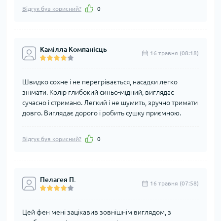
Відгук був корисний?
0
Камілла Компанієць
16 травня (08:18)
Швидко сохне і не перегрівається, насадки легко
знімати. Колір глибокий синьо-мідний, виглядає
сучасно і стримано. Легкий і не шумить, зручно тримати
довго. Виглядає дорого і робить сушку приємною.
Відгук був корисний?
0
Пелагея П.
16 травня (07:58)
Цей фен мені зацікавив зовнішнім виглядом, з