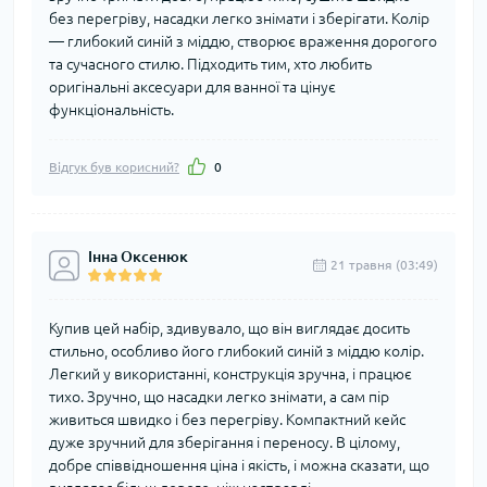
без перегріву, насадки легко знімати і зберігати. Колір
— глибокий синій з міддю, створює враження дорогого
та сучасного стилю. Підходить тим, хто любить
оригінальні аксесуари для ванної та цінує
функціональність.
Відгук був корисний?
0
Інна Оксенюк
21 травня (03:49)
Купив цей набір, здивувало, що він виглядає досить
стильно, особливо його глибокий синій з міддю колір.
Легкий у використанні, конструкція зручна, і працює
тихо. Зручно, що насадки легко знімати, а сам пір
живиться швидко і без перегріву. Компактний кейс
дуже зручний для зберігання і переносу. В цілому,
добре співвідношення ціна і якість, і можна сказати, що