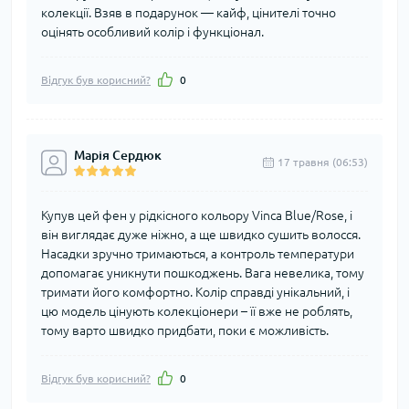
колекції. Взяв в подарунок — кайф, цінителі точно
оцінять особливий колір і функціонал.
Відгук був корисний?
0
Марія Сердюк
17 травня (06:53)
Купув цей фен у рідкісного кольору Vinca Blue/Rose, і
він виглядає дуже ніжно, а ще швидко сушить волосся.
Насадки зручно тримаються, а контроль температури
допомагає уникнути пошкоджень. Вага невелика, тому
тримати його комфортно. Колір справді унікальний, і
цю модель цінують колекціонери – її вже не роблять,
тому варто швидко придбати, поки є можливість.
Відгук був корисний?
0