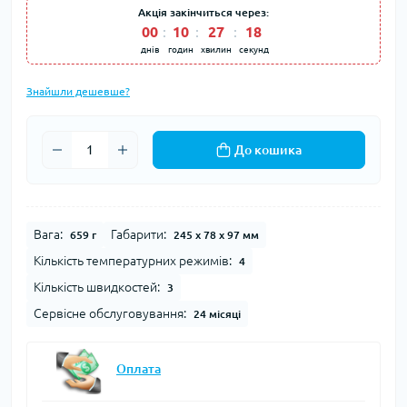
Акція закінчиться через:
00
:
10
:
27
:
17
днів
годин
хвилин
секунд
Знайшли дешевше?
До кошика
Вага:
Габарити:
659 г
245 х 78 х 97 мм
Кількість температурних режимів:
4
Кількість швидкостей:
3
Сервісне обслуговування:
24 місяці
Оплата