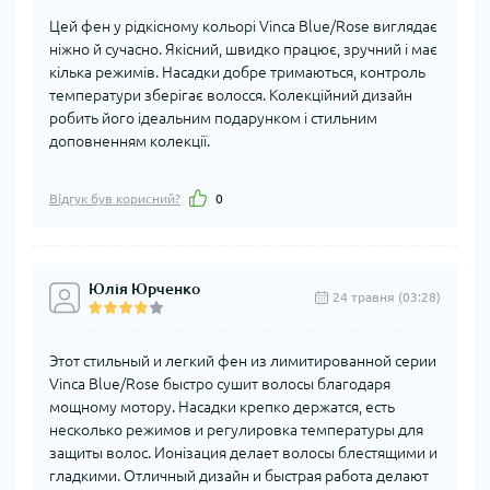
Цей фен у рідкісному кольорі Vinca Blue/Rose виглядає
ніжно й сучасно. Якісний, швидко працює, зручний і має
кілька режимів. Насадки добре тримаються, контроль
температури зберігає волосся. Колекційний дизайн
робить його ідеальним подарунком і стильним
доповненням колекції.
Відгук був корисний?
0
Юлія Юрченко
24 травня (03:28)
Этот стильный и легкий фен из лимитированной серии
Vinca Blue/Rose быстро сушит волосы благодаря
мощному мотору. Насадки крепко держатся, есть
несколько режимов и регулировка температуры для
защиты волос. Ионізация делает волосы блестящими и
гладкими. Отличный дизайн и быстрая работа делают