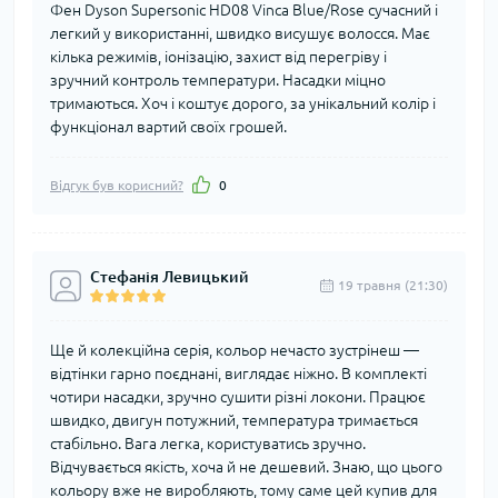
Фен Dyson Supersonic HD08 Vinca Blue/Rose сучасний і
легкий у використанні, швидко висушує волосся. Має
кілька режимів, іонізацію, захист від перегріву і
зручний контроль температури. Насадки міцно
тримаються. Хоч і коштує дорого, за унікальний колір і
функціонал вартий своїх грошей.
Відгук був корисний?
0
Стефанія Левицький
19 травня (21:30)
Ще й колекційна серія, кольор нечасто зустрінеш —
відтінки гарно поєднані, виглядає ніжно. В комплекті
чотири насадки, зручно сушити різні локони. Працює
швидко, двигун потужний, температура тримається
стабільно. Вага легка, користуватись зручно.
Відчувається якість, хоча й не дешевий. Знаю, що цього
кольору вже не виробляють, тому саме цей купив для