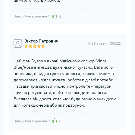
цінителів якісних речей.
Відгук був корисний?
0
Віктор Петрович
28 травня (05:22)
Цей фен Dyson у вкрай рідкісному кольорі Vinca
Blue/Rose виглядає дуже ніжно і сучасно. Вага його
невелика, швидко сушить волосся, а кілька режимів
допомагають підлаштувати роботу під свої потреби.
Насадки тримаються міцно, контроль температури
зручно регулювати, щоб не пошкодити волосся.
Виглядає він досить стильно і буде гарною знахідкою
для колекціонерів або як подарунок.
Відгук був корисний?
0