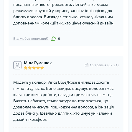
поєднання синього і рожевого. Легкий, з кількома
режимами, зручний у користуванні та іонізацією для
блиску волосся. Виглядає стильно і стане унікальним
доповненням колекції тих, хто цінує сучасний дизайн.
Відгук був корисний?
0
Міла Гуменюк
15 травня (07:21)
Модель у кольорі Vinca Blue/Rose виглядає досить
ніжно та сучасно. Воно швидко висушує волосся і має
кілька режимів роботи, насадки тримаються на місці.
Важить небагато, температура контролюється, що
дозволяє уникнути пошкодження волосся, а іонізація
додає блиску. Ідеально для тих, хто цінує унікальний
дизайн і комфорт.