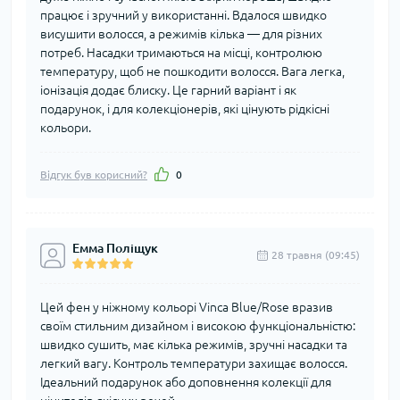
працює і зручний у використанні. Вдалося швидко
висушити волосся, а режимів кілька — для різних
потреб. Насадки тримаються на місці, контролюю
температуру, щоб не пошкодити волосся. Вага легка,
іонізація додає блиску. Це гарний варіант і як
подарунок, і для колекціонерів, які цінують рідкісні
кольори.
Відгук був корисний?
0
Емма Поліщук
28 травня (09:45)
Цей фен у ніжному кольорі Vinca Blue/Rose вразив
своїм стильним дизайном і високою функціональністю:
швидко сушить, має кілька режимів, зручні насадки та
легкий вагу. Контроль температури захищає волосся.
Ідеальний подарунок або доповнення колекції для