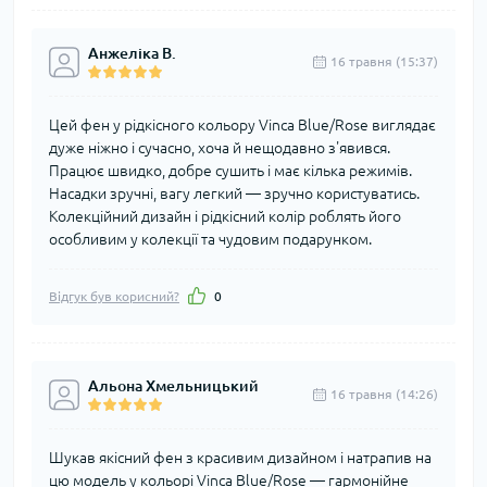
Анжеліка В.
16 травня (15:37)
Цей фен у рідкісного кольору Vinca Blue/Rose виглядає
дуже ніжно і сучасно, хоча й нещодавно з'явився.
Працює швидко, добре сушить і має кілька режимів.
Насадки зручні, вагу легкий — зручно користуватись.
Колекційний дизайн і рідкісний колір роблять його
особливим у колекції та чудовим подарунком.
Відгук був корисний?
0
Альона Хмельницький
16 травня (14:26)
Шукав якісний фен з красивим дизайном і натрапив на
цю модель у кольорі Vinca Blue/Rose — гармонійне