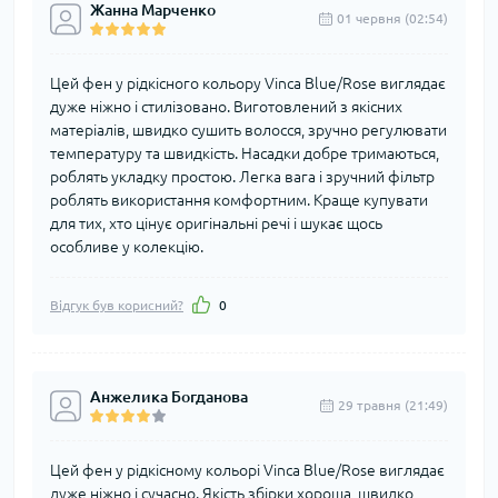
Жанна Марченко
01 червня (02:54)
Цей фен у рідкісного кольору Vinca Blue/Rose виглядає
дуже ніжно і стилізовано. Виготовлений з якісних
матеріалів, швидко сушить волосся, зручно регулювати
температуру та швидкість. Насадки добре тримаються,
роблять укладку простою. Легка вага і зручний фільтр
роблять використання комфортним. Краще купувати
для тих, хто цінує оригінальні речі і шукає щось
особливе у колекцію.
Відгук був корисний?
0
Анжелика Богданова
29 травня (21:49)
Цей фен у рідкісному кольорі Vinca Blue/Rose виглядає
дуже ніжно і сучасно. Якість збірки хороша, швидко