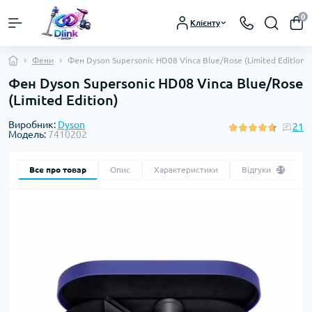
0
Клієнту
Фени
Фен Dyson Supersonic HD08 Vinca Blue/Rose (Limited Edition)
Фен Dyson Supersonic HD08 Vinca Blue/Rose
(Limited Edition)
Виробник:
Dyson
21
Модель:
7410202
Все про товар
Опис
Характеристики
Відгуки
21