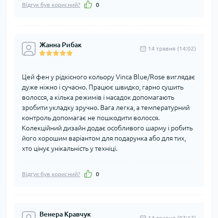
Відгук був корисний?
0
Жанна Рибак
14 травня (14:02)
Цей фен у рідкісного кольору Vinca Blue/Rose виглядає
дуже ніжно і сучасно. Працює швидко, гарно сушить
волосся, а кілька режимів і насадок допомагають
зробити укладку зручно. Вага легка, а температурний
контроль допомагає не пошкодити волосся.
Колекційний дизайн додає особливого шарму і робить
його хорошим варіантом для подарунка або для тих,
хто цінує унікальність у техніці.
Відгук був корисний?
0
Венера Кравчук
14 травня (07:17)