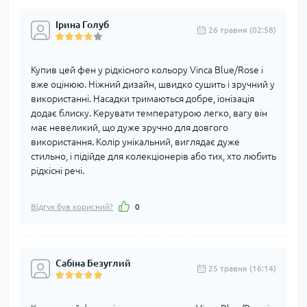
Ірина Голуб
26 травня (02:58)
Купив цей фен у рідкісного кольору Vinca Blue/Rose і
вже оцінюю. Ніжний дизайн, швидко сушить і зручний у
використанні. Насадки тримаються добре, іонізація
додає блиску. Керувати температурою легко, вагу він
має невеликий, що дуже зручно для довгого
використання. Колір унікальний, виглядає дуже
стильно, і підійде для колекціонерів або тих, хто любить
рідкісні речі.
Відгук був корисний?
0
Сабіна Безуглий
25 травня (16:14)