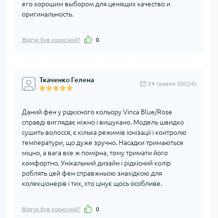
его хорошим выбором для ценящих качество и
оригинальность.
Відгук був корисний?
0
Ткаченко Гелена
24 травня (00:24)
Даний фен у рідкісного кольору Vinca Blue/Rose
справді виглядає ніжно і вишукано. Модель швидко
сушить волосся, є кілька режимів іонізації і контролю
температури, що дуже зручно. Насадки тримаються
міцно, а вага все ж помірна, тому тримати його
комфортно. Унікальний дизайн і рідкісний колір
роблять цей фен справжньою знахідкою для
колекціонерів і тих, хто цінує щось особливе.
Відгук був корисний?
0