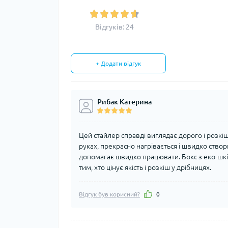
Відгуків: 24
+ Додати відгук
Рибак Катерина
Цей стайлер справді виглядає дорого і розкі
руках, прекрасно нагрівається і швидко ство
допомагає швидко працювати. Бокс з еко-шкі
тим, хто цінує якість і розкіш у дрібницях.
Відгук був корисний?
0