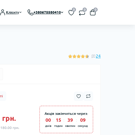
0
0
0
Клієнту
+380675580410
24
ті
Акція закінчиться через:
 грн.
00
:
15
:
39
:
08
днів
годин
хвилин
секунд
 180.00 грн.