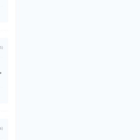
5)
ь
6)