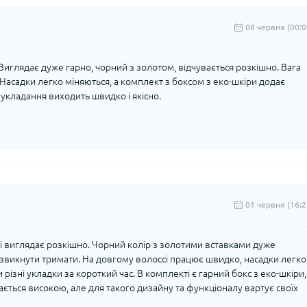
08 червня (00:0
Виглядає дуже гарно, чорний з золотом, відчувається розкішно. Вага
Насадки легко міняються, а комплект з боксом з еко-шкіри додає
укладання виходить швидко і якісно.
01 червня (16:2
ді виглядає розкішно. Чорний колір з золотими вставками дуже
 звикнути тримати. На довгому волоссі працює швидко, насадки легко
різні укладки за короткий час. В комплекті є гарний бокс з еко-шкіри,
ається високою, але для такого дизайну та функціоналу вартує своїх