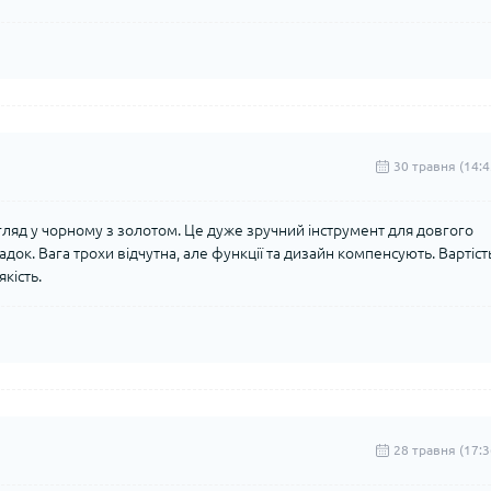
30 травня (14:4
гляд у чорному з золотом. Це дуже зручний інструмент для довгого
адок. Вага трохи відчутна, але функції та дизайн компенсують. Вартіст
кість.
28 травня (17:3