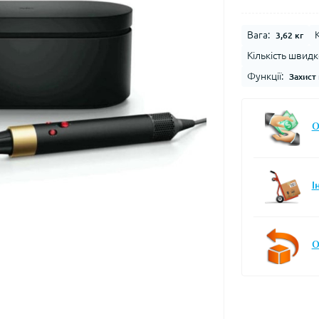
Вага:
3,62 кг
Кількість швидк
Функції:
Захист 
О
І
О