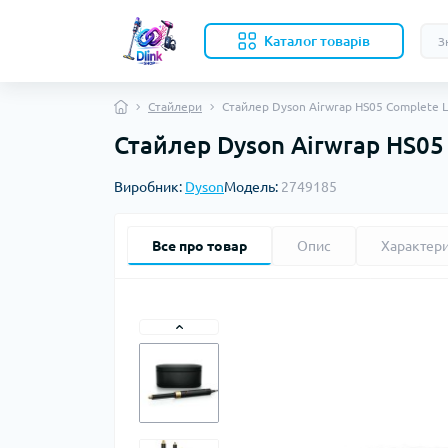
Каталог товарів
Стайлери
Стайлер Dyson Airwrap HS05 Complete L
Стайлер Dyson Airwrap HS05
Виробник:
Dyson
Модель:
2749185
Все про товар
Опис
Характер