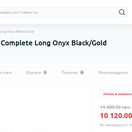
ong Onyx Black/Gold
 Complete Long Onyx Black/Gold
истики
Відгуки
Питання
Рекомендуємо
24
0
Немає в наявнос
14 300.00 грн.
10 120.00
Ви заощаджуєте:
4