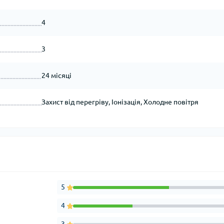
4
3
24 місяці
Захист від перегріву, Іонізація, Холодне повітря
5
4