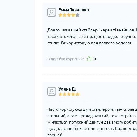
Емма Ткаченко
Довго шукав цей стайлер і нарешті знайшов. 
трохи втомлює, але працює швидко і зручно. 
стилю. Використовую для довгого волосся — 
Відгук був корисний?
0
Уляна Д.
Часто користуюсь цим стайлером, і він справ
стильний, а сам прилад важкий, тож потрібно
міняються, потужний двигун дає змогу робити 
що додає ще більше елегантності. Вартість зд
грошей.