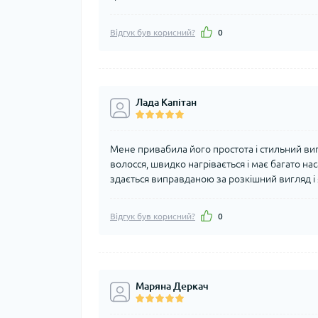
Відгук був корисний?
0
Лада Капітан
Мене привабила його простота і стильний ви
волосся, швидко нагрівається і має багато нас
здається виправданою за розкішний вигляд і я
Відгук був корисний?
0
Маряна Деркач