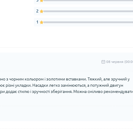
3
2
1
08 червня (00:0
шно з чорним кольором і золотими вставками. Тяжкий, але зручний у
рює різні укладки. Насадки легко замінюються, а потужний двигун
ри додає стилю і зручності зберігання. Можна сміливо рекомендуват