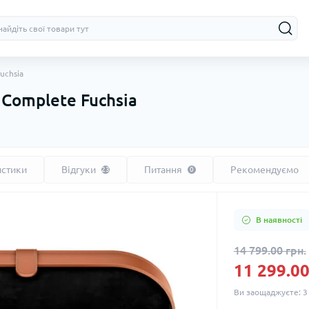
uchsia
 Complete Fuchsia
истики
Відгуки
Питання
Рекомендуємо
23
0
В наявності
14 799.00 грн.
11 299.00
Ви заощаджуєте:
3