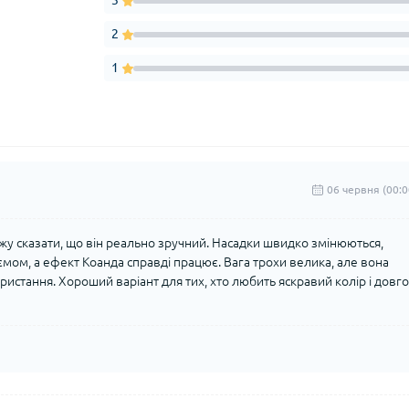
3
2
1
06 червня (00:0
жу сказати, що він реально зручний. Насадки швидко змінюються,
'ємом, а ефект Коанда справді працює. Вага трохи велика, але вона
ристання. Хороший варіант для тих, хто любить яскравий колір і довго