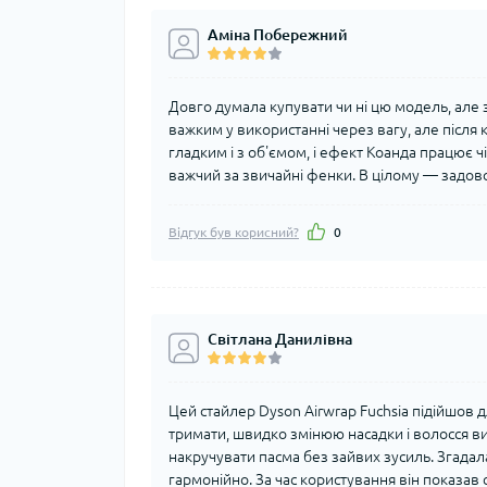
Аміна Побережний
Довго думала купувати чи ні цю модель, але з
важким у використанні через вагу, але після 
гладким і з об'ємом, і ефект Коанда працює 
важчий за звичайні фенки. В цілому — задов
Відгук був корисний?
0
Світлана Данилівна
Цей стайлер Dyson Airwrap Fuchsia підійшов д
тримати, швидко змінюю насадки і волосся в
накручувати пасма без зайвих зусиль. Згадал
гармонійно. За час користування він показав с