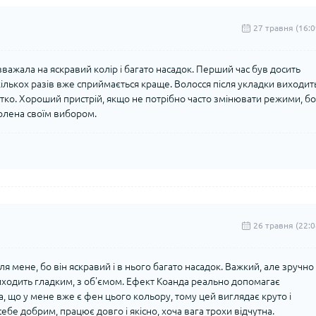
27 травня (16:0
важала на яскравий колір і багато насадок. Перший час був досить
кількох разів вже сприймається краще. Волосся після укладки виходит
чітко. Хороший пристрій, якщо не потрібно часто змінювати режими, бо
олена своїм вибором.
26 травня (22:0
ля мене, бо він яскравий і в нього багато насадок. Важкий, але зручно
иходить гладким, з об'ємом. Ефект Коанда реально допомагає
а, що у мене вже є фен цього кольору, тому цей виглядає круто і
ебе добрим, працює довго і якісно, хоча вага трохи відчутна.