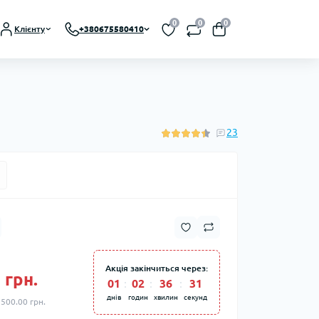
0
0
0
Клієнту
+380675580410
23
Акція закінчиться через:
 грн.
01
:
02
:
36
:
30
днів
годин
хвилин
секунд
 500.00 грн.