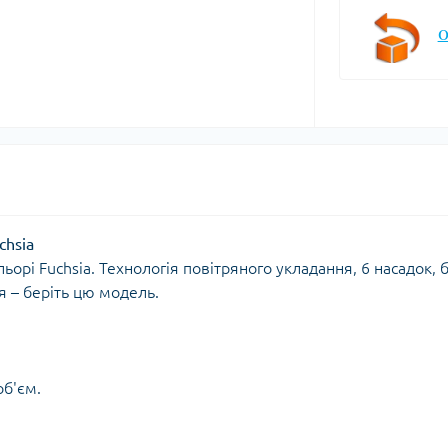
О
chsia
орі Fuchsia. Технологія повітряного укладання, 6 насадок, 
я – беріть цю модель.
об'єм.