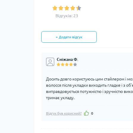
Відгуків: 23
+ Додати відгук
Сніжана Ф.
Досить довго користуюсь цим стайлером і мо
волосся після укладки виходить гладке і з об
виправдовується потужністю і зручністю вико
тримає укладу.
Відгук був корисний?
0