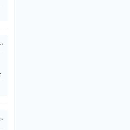
2)
м.
8)