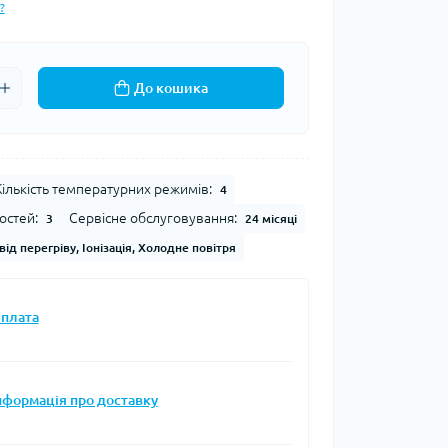
?
До кошика
Кількість температурних режимів:
4
остей:
Сервісне обслуговування:
3
24 місяці
від перегріву, Іонізація, Холодне повітря
плата
нформація про доставку