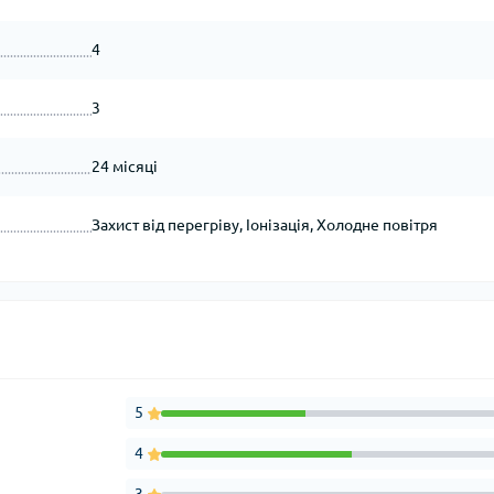
4
3
24 місяці
Захист від перегріву, Іонізація, Холодне повітря
5
4