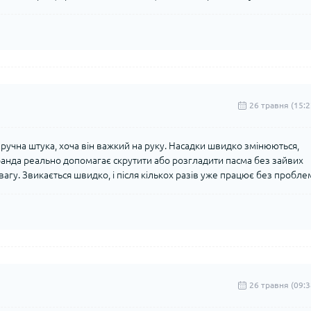
26 травня (15:2
зручна штука, хоча він важкий на руку. Насадки швидко змінюються,
Коанда реально допомагає скрутити або розгладити пасма без зайвих
увагу. Звикається швидко, і після кількох разів уже працює без пробле
26 травня (09:3