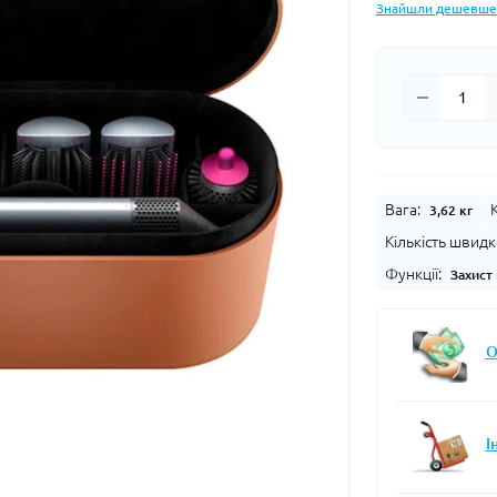
Знайшли дешевше
Вага:
3,62 кг
Кількість швидк
Функції:
Захист 
О
І