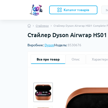
Каталог товарів
Стайлери
Стайлер Dyson Airwrap HS01 Complete F
Стайлер Dyson Airwrap HS01
Виробник:
Dyson
Модель:
8530676
Все про товар
Опис
Характер