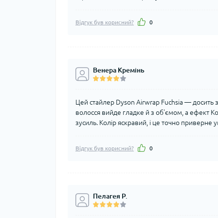
Відгук був корисний?
0
Венера Кремінь
Цей стайлер Dyson Airwrap Fuchsia — досить 
волосся вийде гладке й з об'ємом, а ефект 
зусиль. Колір яскравий, і це точно приверне 
Відгук був корисний?
0
Пелагея Р.