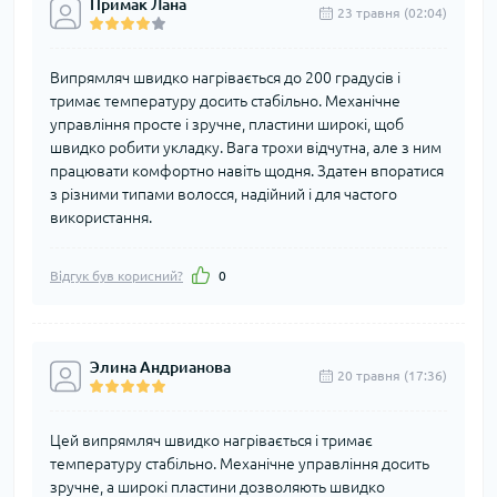
Примак Лана
23 травня (02:04)
Випрямляч швидко нагрівається до 200 градусів і
тримає температуру досить стабільно. Механічне
управління просте і зручне, пластини широкі, щоб
швидко робити укладку. Вага трохи відчутна, але з ним
працювати комфортно навіть щодня. Здатен впоратися
з різними типами волосся, надійний і для частого
використання.
Відгук був корисний?
0
Элина Андрианова
20 травня (17:36)
Цей випрямляч швидко нагрівається і тримає
температуру стабільно. Механічне управління досить
зручне, а широкі пластини дозволяють швидко