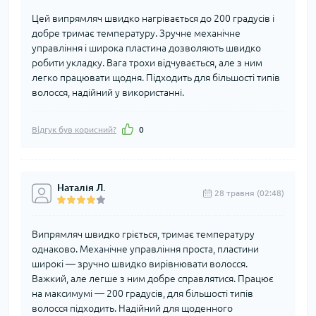
Цей випрямляч швидко нагрівається до 200 градусів і
добре тримає температуру. Зручне механічне
управління і широка пластина дозволяють швидко
робити укладку. Вага трохи відчувається, але з ним
легко працювати щодня. Підходить для більшості типів
волосся, надійний у використанні.
Відгук був корисний?
0
Наталія Л.
28 травня (02:48)
Випрямляч швидко гріється, тримає температуру
однаково. Механічне управління проста, пластини
широкі — зручно швидко вирівнювати волосся.
Важкий, але легше з ним добре справлятися. Працює
на максимумі — 200 градусів, для більшості типів
волосся підходить. Надійний для щоденного