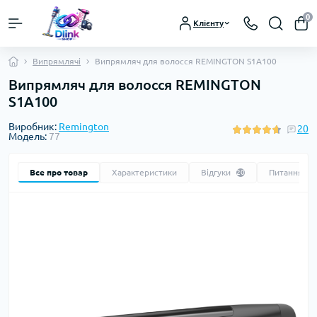
0
Клієнту
Випрямлячі
Випрямляч для волосся REMINGTON S1A100
Випрямляч для волосся REMINGTON
S1A100
Виробник:
Remington
20
Модель:
77
Все про товар
Характеристики
Відгуки
Питання
20
0