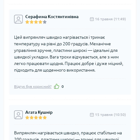
Серафима Костянтинівна
16 травня (11:49)
Цей випрямляч швидко нагрівається і тримає
температуру на рівні до 200 градусів. Механічне
управління зручне, пластини широкі — ідеальні для
швидкої укладки. Вага трохи відчувається, але з ним
легко працювати щодня. Працює добре і дуже міцний,
підходить для щоденного використання.
Відгук був корисний?
0
Агата Кушнір
15 травня (10:50)
Випрямляч нагрівається швидко, працює стабільно на
200 градусів, пластини широкі — зручні для швидкої