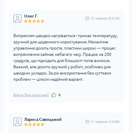
Олег Г.
15 травня (03:10)
Випрямляч швидко нагрівається і тримає температуру,
зручний для щоденного користування. Механічне
управління досить просте, пластини широкі — процес
випрямлення займає небагато часу. Працює на 200
градусів, що підходить для більшості типів волосся.
Важкий, але досить зручний у роботі, особливо для
швидких укладок. За рік використання без суттєвих
проблем — цілком надійний варіант.
Відгук був корисний?
0
Лариса Савицький
11 травня (12:08)