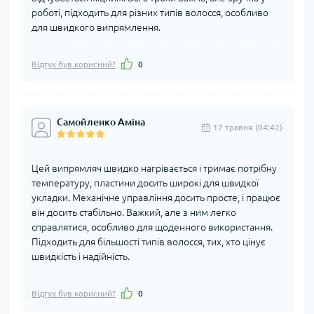
роботі, підходить для різних типів волосся, особливо
для швидкого випрямлення.
Відгук був корисний?
0
Самойленко Аміна
17 травня (04:42)
Цей випрямляч швидко нагрівається і тримає потрібну
температуру, пластини досить широкі для швидкої
укладки. Механічне управління досить просте, і працює
він досить стабільно. Важкий, але з ним легко
справлятися, особливо для щоденного використання.
Підходить для більшості типів волосся, тих, хто цінує
швидкість і надійність.
Відгук був корисний?
0