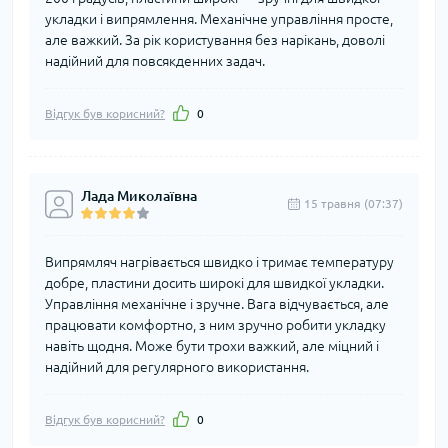
укладки і випрямлення. Механічне управління просте,
але важкий. За рік користування без нарікань, доволі
надійний для повсякденних задач.
Відгук був корисний?
0
Лада Миколаївна
15 травня (07:37)
Випрямляч нагрівається швидко і тримає температуру
добре, пластини досить широкі для швидкої укладки.
Управління механічне і зручне. Вага відчувається, але
працювати комфортно, з ним зручно робити укладку
навіть щодня. Може бути трохи важкий, але міцний і
надійний для регулярного використання.
Відгук був корисний?
0