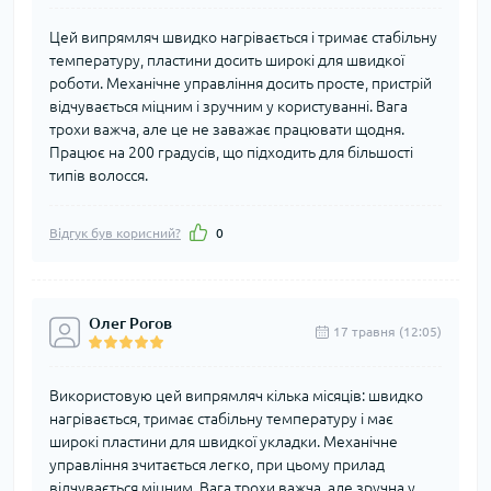
Цей випрямляч швидко нагрівається і тримає стабільну
температуру, пластини досить широкі для швидкої
роботи. Механічне управління досить просте, пристрій
відчувається міцним і зручним у користуванні. Вага
трохи важча, але це не заважає працювати щодня.
Працює на 200 градусів, що підходить для більшості
типів волосся.
Відгук був корисний?
0
Олег Рогов
17 травня (12:05)
Використовую цей випрямляч кілька місяців: швидко
нагрівається, тримає стабільну температуру і має
широкі пластини для швидкої укладки. Механічне
управління зчитається легко, при цьому прилад
відчувається міцним. Вага трохи важча, але зручна у