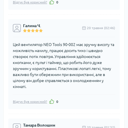
Відгук був корисний?
0
Галина Ч.
20 травня (02:46)
Цей вентилятор NEO Tools 90-002 має зручну висоту та
можливість нахилу, працює досить тихо і швидко
створює потік повітря. Управління здійснюється
кнопками, є пульт і таймер, що робить його дуже
зручним у користуванні. Пластикові лопаті легкі, тому
важливо бути обережним при використанні, але в
цілому він добре справляється з охолодженням у
кімнаті.
Відгук був корисний?
0
Тамара Волошин
20 травня (01:32)