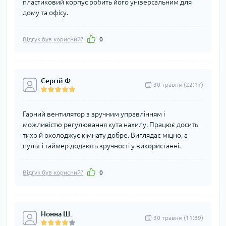
пластиковий корпус робить його універсальним для
дому та офісу.
Відгук був корисний?
0
Сергій Ф.
30 травня (22:17)
Гарний вентилятор з зручним управлінням і
можливістю регулювання кута нахилу. Працює досить
тихо й охолоджує кімнату добре. Виглядає міцно, а
пульт і таймер додають зручності у використанні.
Відгук був корисний?
0
Нонна Ш.
30 травня (11:39)