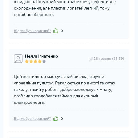
швидкості. Потужний мотор забезпечує ефективне
охолодження, але пластик лопатей легкий, тому
потрібно обережно.
Відгук був корисний?
0
Неллі Ігнатенко
28 травня (23:59)
Цей вентилятор має сучасний вигляд і зручне
управління пультом. Регулюється по висоті та кутах
нахилу, тихий у роботі і добре охолоджує кімнату,
особливо сподобався таймер для економії
електроенергії.
Відгук був корисний?
0