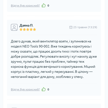
Відгук був корисний?
0
Даяна П.
25 травня (13:29)
Довго думав, який вентилятор взяти, і зупинився на
моделі NEO Tools 90-002. Вже тиждень користуюсь і
можу сказати, що працює досить тихо і потік повітря
добре розподіляє. Регулювати висоту і кут нахилу дуже
зручно, пульт працює без проблем, таймер теж
корисна функція для вечірнього користування. Міцний
корпус із пластику, легкий у пересуванні. В цілому —
непоганий варіант для дому, особливо у спеку.
Відгук був корисний?
0