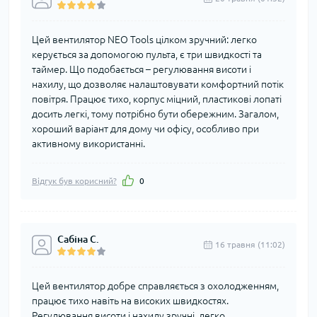
Цей вентилятор NEO Tools цілком зручний: легко
керується за допомогою пульта, є три швидкості та
таймер. Що подобається – регулювання висоти і
нахилу, що дозволяє налаштовувати комфортний потік
повітря. Працює тихо, корпус міцний, пластикові лопаті
досить легкі, тому потрібно бути обережним. Загалом,
хороший варіант для дому чи офісу, особливо при
активному використанні.
Відгук був корисний?
0
Сабіна С.
16 травня (11:02)
Цей вентилятор добре справляється з охолодженням,
працює тихо навіть на високих швидкостях.
Регулювання висоти і нахилу зручні, легко