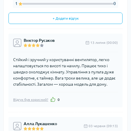
1
0
+ Додати відгук
Виктор Русаков
13 липня (00:00)
Стійкий і зручний у користуванні вентилятор, легко
налаштовується по висоті та нахилу. Працює тихо і
швидко охолоджує кімнату. Управління з пульта дуже
комфортне, є таймер. Вага трохи велика, але це додає
стабільності. Загалом — хороша модель для дому.
Відгук був корисний?
0
Алла Лукашенко
03 червня (09:13)