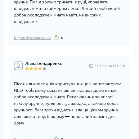
зручне. Пульт зручно тримати в руці, управляти
швидкостями та таймером легко. Легкий і мобільний,
добре охолоджує кімнату навіть на високих
швидкостях.
Відгук був корисний?
0
Ліана Бондаренко
27 травня (11:46)
Після кількох тижнів користування цим вентилятором
NEO Tools можу сказати, що він працює досить тихо і
добре охолоджує кімнату. Регулювання по висоті і
нахилу зручно, пульт реагує швидко, а таймер додає
зручності. Вага трохи відчутна, але це цілком зручно
для такого типу. В цілому — непоганий варіант для
дому.