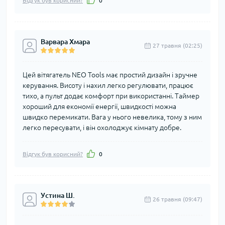
Відгук був корисний?
0
Варвара Хмара
27 травня (02:25)
Цей вітягатель NEO Tools має простий дизайн і зручне
керування. Висоту і нахил легко регулювати, працює
тихо, а пульт додає комфорт при використанні. Таймер
хороший для економії енергії, швидкості можна
швидко перемикати. Вага у нього невелика, тому з ним
легко пересувати, і він охолоджує кімнату добре.
Відгук був корисний?
0
Устина Ш.
26 травня (09:47)