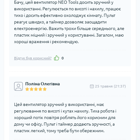
Бачу, цей вентилятор NEO Tools досить зручний у
використанні. Регулюється по висоті і нахилу, працює
тихо і досить ефективно охолоджує кімнату. Пульт
реагує швидко, а таймер дозволяє заощадити
електроенергію. Важить трохи більше середнього, але
пластик міцний і зручний у користуванні. Загалом, маю
хороші враження і рекомендую.
Відгук був корисний?
0
Поліна Олегівна
25 травня (21:37)
Цей вентилятор зручний у використанні, має
регулювання по висоті і кутах нахилу. Тиха робота і
хороший потік повітря роблять його корисним для
дому чи офісу. Пульт і таймер додають зручності, а
пластик легкий, тому треба бути обережним.