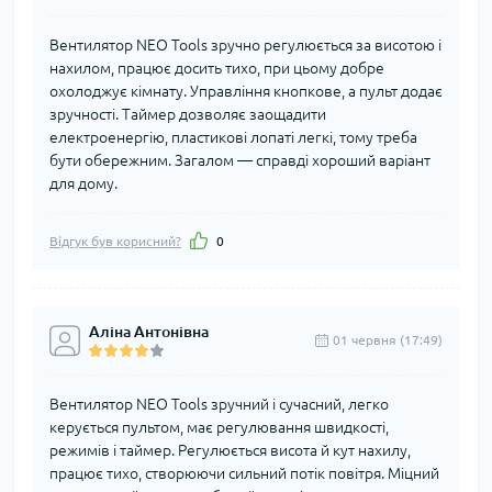
Вентилятор NEO Tools зручно регулюється за висотою і
нахилом, працює досить тихо, при цьому добре
охолоджує кімнату. Управління кнопкове, а пульт додає
зручності. Таймер дозволяє заощадити
електроенергію, пластикові лопаті легкі, тому треба
бути обережним. Загалом — справді хороший варіант
для дому.
Відгук був корисний?
0
Аліна Антонівна
01 червня (17:49)
Вентилятор NEO Tools зручний і сучасний, легко
керується пультом, має регулювання швидкості,
режимів і таймер. Регулюється висота й кут нахилу,
працює тихо, створюючи сильний потік повітря. Міцний