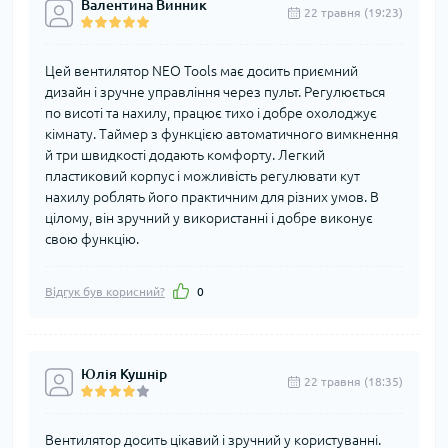
Валентина Винник
22 травня (19:23)
Цей вентилятор NEO Tools має досить приємний
дизайн і зручне управління через пульт. Регулюється
по висоті та нахилу, працює тихо і добре охолоджує
кімнату. Таймер з функцією автоматичного вимкнення
й три швидкості додають комфорту. Легкий
пластиковий корпус і можливість регулювати кут
нахилу роблять його практичним для різних умов. В
цілому, він зручний у використанні і добре виконує
свою функцію.
Відгук був корисний?
0
Юлія Кушнір
22 травня (18:35)
Вентилятор досить цікавий і зручний у користуванні.