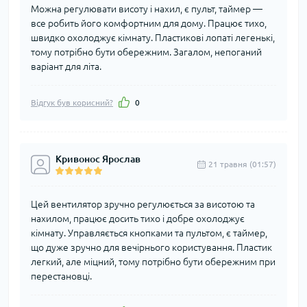
Можна регулювати висоту і нахил, є пульт, таймер —
все робить його комфортним для дому. Працює тихо,
швидко охолоджує кімнату. Пластикові лопаті легенькі,
тому потрібно бути обережним. Загалом, непоганий
варіант для літа.
Відгук був корисний?
0
Кривонос Ярослав
21 травня (01:57)
Цей вентилятор зручно регулюється за висотою та
нахилом, працює досить тихо і добре охолоджує
кімнату. Управляється кнопками та пультом, є таймер,
що дуже зручно для вечірнього користування. Пластик
легкий, але міцний, тому потрібно бути обережним при
перестановці.