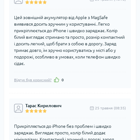
Цей зовнішній акумулятор від Apple з MagSafe
виявився досить зручним у користуванні. Легко
прикріплюється до iPhone і швидко заряджає. Колір
білий виглядає стримано та просто, розмір компактний
і досить легкий, щоб брати з собою в дорогу. Заряд
тримає довго, їм зручно користуватись у місті або у
подорожі, особливо в умовах, коли телефон швидко
сідає.
Відгук був корисний?
0
Тарас Кирилович
25 травня (08:35)
Прикріпляється до iPhone без проблем і швидко
заряджає. Виглядає просто, колір білий додає
мінімалізму. Компактний і зручний у дорозі, заряд