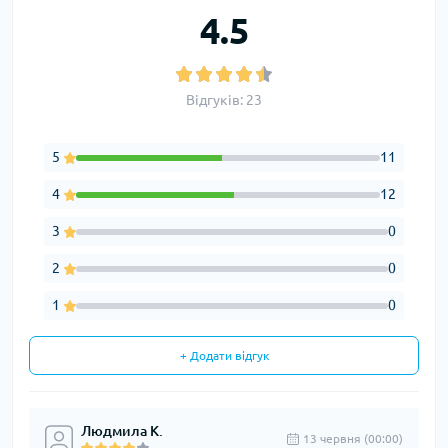
4.5
Відгуків: 23
5
11
4
12
3
0
2
0
1
0
+ Додати відгук
Людмила К.
13 червня (00:00)