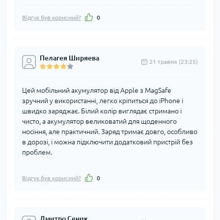
Відгук був корисний?
0
Пелагея Ширяева
21 травня (23:25)
Цей мобільний акумулятор від Apple з MagSafe
зручний у використанні, легко кріпиться до iPhone і
швидко заряджає. Білий колір виглядає стримано і
чисто, а акумулятор великоватий для щоденного
носіння, але практичний. Заряд тримає довго, особливо
в дорозі, і можна підключити додатковий пристрій без
проблем.
Відгук був корисний?
0
Дмитро Сеник