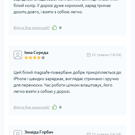
білий колір. У дорозі дуже корисний, заряд тримає
досить довго, і взяти з собою легко.
Відгук був корисний?
0
Інна Середа
25 травня (18:34)
Цей білий magsafe-повербанк добре прикріпляється до
iPhone і швидко заряджає, виглядає стримано і зручно
для переноски. Час роботи цілком влаштовує, його
легко взяти з собою у дорозі.
Відгук був корисний?
0
Зінаїда Горбач
25 травня (16:18)