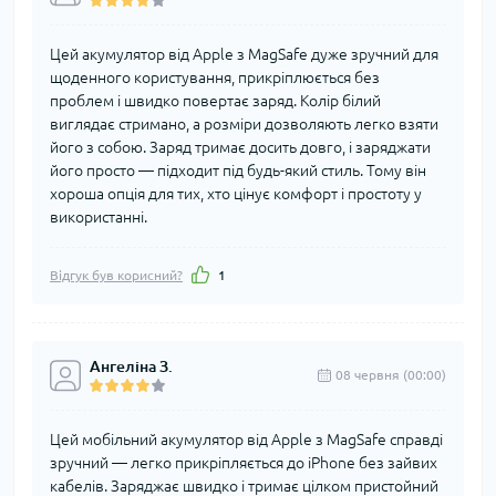
Цей акумулятор від Apple з MagSafe дуже зручний для
щоденного користування, прикріплюється без
проблем і швидко повертає заряд. Колір білий
виглядає стримано, а розміри дозволяють легко взяти
його з собою. Заряд тримає досить довго, і заряджати
його просто — підходит під будь-який стиль. Тому він
хороша опція для тих, хто цінує комфорт і простоту у
використанні.
Відгук був корисний?
1
Ангеліна З.
08 червня (00:00)
Цей мобільний акумулятор від Apple з MagSafe справді
зручний — легко прикріпляється до iPhone без зайвих
кабелів. Заряджає швидко і тримає цілком пристойний