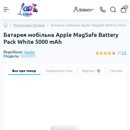
0
Клієнту
Портативні батареї
Батарея мобільна Apple MagSafe Battery Pack 
Батарея мобільна Apple MagSafe Battery
Pack White 5000 mAh
Виробник:
Apple
23
Модель:
3020001
Все про товар
Характеристики
Відгуки
Питання
23
0