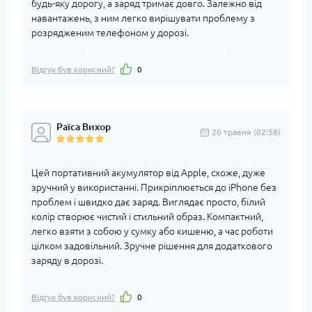
будь-яку дорогу, а заряд тримає довго. Залежно від
навантажень, з ним легко вирішувати проблему з
розрядженим телефоном у дорозі.
Відгук був корисний?
0
Раїса Вихор
20 травня (02:58)
Цей портативний акумулятор від Apple, схоже, дуже
зручний у використанні. Прикріплюється до iPhone без
проблем і швидко дає заряд. Виглядає просто, білий
колір створює чистий і стильний образ. Компактний,
легко взяти з собою у сумку або кишеню, а час роботи
цілком задовільний. Зручне рішення для додаткового
заряду в дорозі.
Відгук був корисний?
0