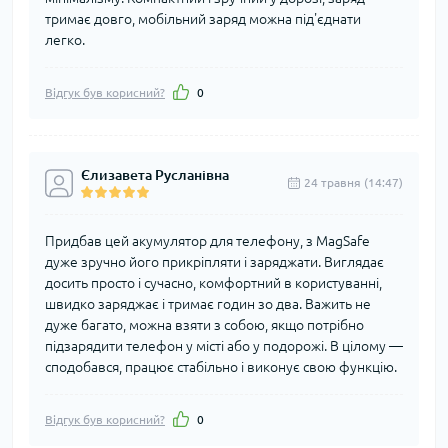
тримає довго, мобільний заряд можна під'єднати
легко.
Відгук був корисний?
0
Єлизавета Русланівна
24 травня (14:47)
Придбав цей акумулятор для телефону, з MagSafe
дуже зручно його прикріпляти і заряджати. Виглядає
досить просто і сучасно, комфортний в користуванні,
швидко заряджає і тримає годин зо два. Важить не
дуже багато, можна взяти з собою, якщо потрібно
підзарядити телефон у місті або у подорожі. В цілому —
сподобався, працює стабільно і виконує свою функцію.
Відгук був корисний?
0