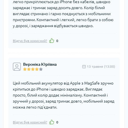
легко прикріплюється до iPhone без кабелів, швидко
заряджає і тримає заряд досить довго. Колір білий
виглядає стримано і гарно поєднується з мобільними
пристроями. Компактний і легкий, легко брати з собою
у дорозі, і заряджання відбувається швидко.
Відгук був корисний?
0
Вероніка Юріївна
13 травня (13:00)
Цей мобільний акумулятор від Apple з MagSafe зручно
кріпиться до iPhone і швидко заряджає. Виглядає
просто, білий колір додає мінімалізму. Компактний і
зручний у дорозі, заряд тримає довго, мобільний заряд
можна легко під'єднати.
Відгук був корисний?
0