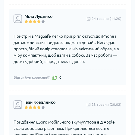
Міла Луценко
24 травня (11:20)
Пристрій з MagSafe легко прикріплюється до iPhone і
дає можливість швидко заряджати девайс. Виглядає
просто, білий колір створює мінімалістичний образ, а в
міру компактний, щоб взяти з собою. За час роботи —
досить добрий, і заряд тримає довго.
Відгук був корисний?
0
Іван Коваленко
23 травня (20:02)
Придбання цього мобільного акумулятора від Apple
стало хорошим рішенням. Прикріпляється досить
швидко до iPhone і заряджає досить швидко, що