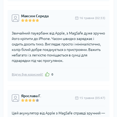
Максим Середа
16 травня (02:33)
Звичайний пауербанк від Apple, з MagSafe дуже зручно
його кріпити до iPhone. Часом швидко заряджає і
сидить досить тихо. Виглядає просто і мінімалістично,
колір білий добре поєднується з пристроями. Важить
небагато і з легкістю поміщається в сумці для
підзарядки під час прогулянок.
Відгук був корисний?
0
Ярослава Г.
15 травня (05:47)
Цей акумулятор від Apple з MagSafe справді зручний —