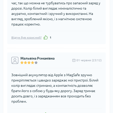
час, так що можна не турбуватись про запасний заряд у
дорозі. Колір білий виглядає мінімалістично та
акуратно, компактний і зручний у використанні. На
вигляд, зроблений якісно, і з магнітною системою
працює коректно.
Відгук був корисний?
1
Мальвіна Романівна
01 червня (23:12)
Зовнішній акумулятор від Apple з MagSafe зручно
прикріпляється і швидко заряджає мої пристрої. Білий
колір виглядає стримано, а компактність дозволяє
брати його з собою у будь-яку дорогу. Заряд тримає
досить довго, і з заряджанням все проходить без
проблем.