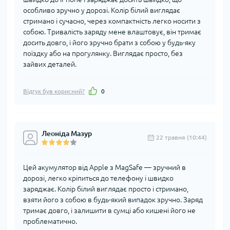
особливо зручно у дорозі. Колір білий виглядає
стримано і сучасно, через компактність легко носити з
собою. Тривалість заряду мене влаштовує, він тримає
досить довго, і його зручно брати з собою у будь-яку
поїздку або на прогулянку. Виглядає просто, без
зайвих деталей.
Відгук був корисний?
0
Леоніда Мазур
22 травня (10:44)
Цей акумулятор від Apple з MagSafe — зручний в
дорозі, легко кріпиться до телефону і швидко
заряджає. Колір білий виглядає просто і стримано,
взяти його з собою в будь-який випадок зручно. Заряд
тримає довго, і залишити в сумці або кишені його не
проблематично.