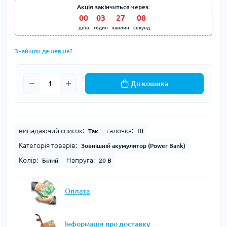
Акція закінчиться через:
00
:
03
:
27
:
07
днів
годин
хвилин
секунд
Знайшли дешевше?
До кошика
випадаючий список:
галочка:
Так
Ні
Категорія товарів:
Зовнішній акумулятор (Power Bank)
Колір:
Напруга:
Білий
20 В
Оплата
Інформація про доставку