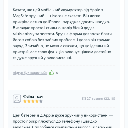
Казати, що цей мобільний акумулятор від Apple з
MagSafe зручний — нічого не сказати. Він легко
прикріплюється до iPhone і заряджає досить швидко.
Виглядає просто і стильно, колір білий додає
мінімалізму та чистоти. Зручна форма дозволяє брати
його з собою без зайвих проблем, і довго він тримає
заряд. Звичайно, не можна сказати, що це ідеальний
пристрій, але свою функцію виконує цілком достойно
та дуже зручний у використанні.
Відгук був корисний?
0
Фаїна Ткач
27 травня (22:18)
Цей батерей від Apple дуже зручний у використанні —
просто прикріплюється до телефону і швидко
заряджає. Сподобався компактний вигляд і класичний