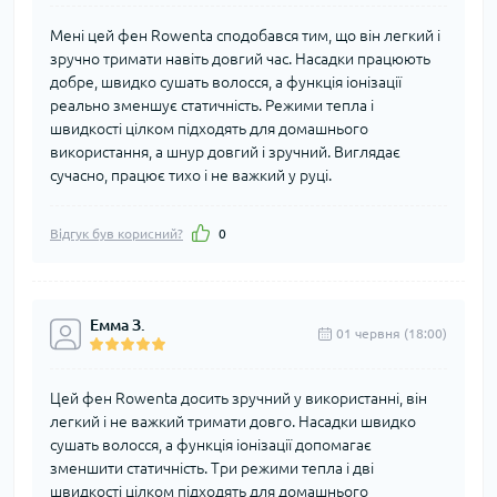
Мені цей фен Rowenta сподобався тим, що він легкий і
зручно тримати навіть довгий час. Насадки працюють
добре, швидко сушать волосся, а функція іонізації
реально зменшує статичність. Режими тепла і
швидкості цілком підходять для домашнього
використання, а шнур довгий і зручний. Виглядає
сучасно, працює тихо і не важкий у руці.
Відгук був корисний?
0
Емма З.
01 червня (18:00)
Цей фен Rowenta досить зручний у використанні, він
легкий і не важкий тримати довго. Насадки швидко
сушать волосся, а функція іонізації допомагає
зменшити статичність. Три режими тепла і дві
швидкості цілком підходять для домашнього