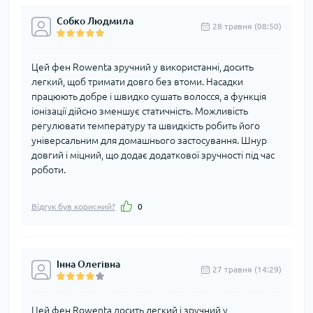
Собко Людмила
28 травня (08:50)
Цей фен Rowenta зручний у використанні, досить
легкий, щоб тримати довго без втоми. Насадки
працюють добре і швидко сушать волосся, а функція
іонізації дійсно зменшує статичність. Можливість
регулювати температуру та швидкість робить його
універсальним для домашнього застосування. Шнур
довгий і міцний, що додає додаткової зручності під час
роботи.
Відгук був корисний?
0
Інна Олегівна
27 травня (14:29)
Цей фен Rowenta досить легкий і зручний у