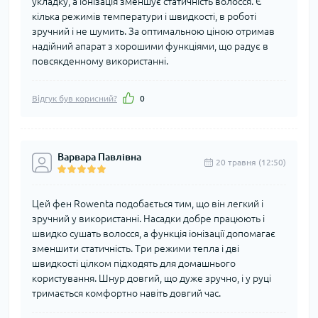
укладку, а іонізація зменшує статичність волосся. Є
кілька режимів температури і швидкості, в роботі
зручний і не шумить. За оптимальною ціною отримав
надійний апарат з хорошими функціями, що радує в
повсякденному використанні.
Відгук був корисний?
0
Варвара Павлівна
20 травня (12:50)
Цей фен Rowenta подобається тим, що він легкий і
зручний у використанні. Насадки добре працюють і
швидко сушать волосся, а функція іонізації допомагає
зменшити статичність. Три режими тепла і дві
швидкості цілком підходять для домашнього
користування. Шнур довгий, що дуже зручно, і у руці
тримається комфортно навіть довгий час.