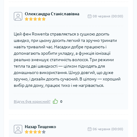
Олександра Станіславівна
08 червня (00:00)
Цей фен Rowenta справляється з сушкою досить
швидко, при цьому досить легкий та зручно тримати
навіть тривалий час. Насадки добре працюють і
допомагають зробити укладку, а функція іонізації
реально зменшує статичність волосся. Три режими
тепла та дві швидкості — цілком підходять для
домашнього використання. Шнур довгий, що дуже
зручно, і дизайн досить сучасний. В цілому — хороший
вибір для дому, працює тихо і не нагрівається.
Відгук був корисний?
0
Назар Тищенко
06 червня (00:00)