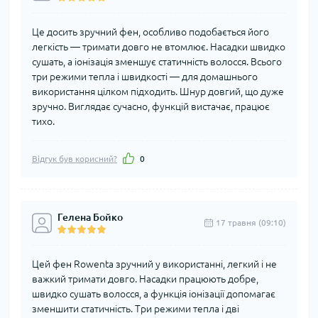
Це досить зручний фен, особливо подобається його
легкість — тримати довго не втомлює. Насадки швидко
сушать, а іонізація зменшує статичність волосся. Всього
три режими тепла і швидкості — для домашнього
використання цілком підходить. Шнур довгий, що дуже
зручно. Виглядає сучасно, функцій вистачає, працює
тихо.
Відгук був корисний?
0
Гелена Бойко
17 травня (09:10)
Цей фен Rowenta зручний у використанні, легкий і не
важкий тримати довго. Насадки працюють добре,
швидко сушать волосся, а функція іонізації допомагає
зменшити статичність. Три режими тепла і дві