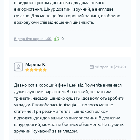
швидкості цілком достатньо для домашнього
використання. Шнур довгий і зручний, а виглядає
сучасно. Для мене це був хороший варіант, особливо
враховуючи співвідношення ціна-якість.
Відгук був корисний?
0
Марина К.
16 травня (21:49)
Давно хотів хороший фен і цей від Rowenta виявився
дуже слушним варіантом. Він легкий, не важким
тримати, насадки швидко сушать і дозволяють зробити
укладку. Сподобалась іонізація — волосся менше
статичне. Три режими тепла і швидкості цілком
підходять для домашнього використання. В довжину
шнур довгий, можна не боятись обмежень. Не шумить,
зручний і сучасний за виглядом.