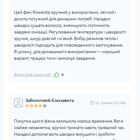
Цей фен Rowenta зручний у використанні, легкий і
досить потужний для домашніх потреб. Насадки
швидко сушать волосся, зменшують статичність
завдяки іонізації. Регулювання температури і швидкості
зручне, шнур довгий і м'який. Вибір режимів тепла і
швидкості підходить для повсякденного застосування.
В цілому, для домашнього використання — хороший
варіант, працює тихо і виконує завдання.
Відгук був корисний?
0
Заболотний Єлизавета
22 травня (22:46)
Покупка цього фена залишила хороші враження. Вага
майже незаметна, зручно тримати навіть тривалий час.
Насадки допомагають швидко висушити і зробити