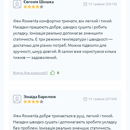
Євгенія Шишка
15 травня (20:14)
Фен Rowenta комфортно тримати, він легкий і тихий.
Насадки працюють добре, швидко сушить і робить
укладку. Іонізація реально допомагає зменшити
статичність. Є три режими температури і швидкості —
достатньо для різних потреб. Можна підвісити для
зручності, шнур довгий. В салоні вже користуюся кілька
тижнів — задоволений.
Відгук був корисний?
0
Зінаїда Барилюк
15 травня (07:04)
Фен Rowenta добре тримається в руці, легкий і тихий.
Насадки швидко сушать і допомагають зробити укладку
без проблем. Іонізація реально зменшує статичність.