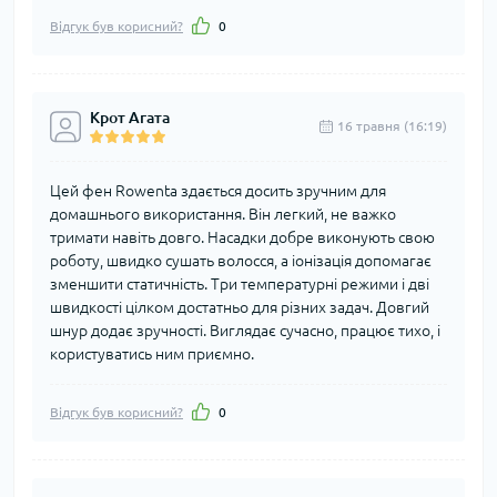
Відгук був корисний?
0
Крот Агата
16 травня (16:19)
Цей фен Rowenta здається досить зручним для
домашнього використання. Він легкий, не важко
тримати навіть довго. Насадки добре виконують свою
роботу, швидко сушать волосся, а іонізація допомагає
зменшити статичність. Три температурні режими і дві
швидкості цілком достатньо для різних задач. Довгий
шнур додає зручності. Виглядає сучасно, працює тихо, і
користуватись ним приємно.
Відгук був корисний?
0