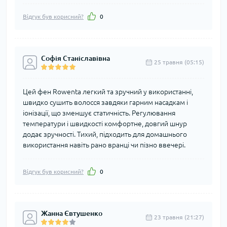
Відгук був корисний?
0
Софія Станіславівна
25 травня (05:15)
Цей фен Rowenta легкий та зручний у використанні,
швидко сушить волосся завдяки гарним насадкам і
іонізації, що зменшує статичність. Регулювання
температури і швидкості комфортне, довгий шнур
додає зручності. Тихий, підходить для домашнього
використання навіть рано вранці чи пізно ввечері.
Відгук був корисний?
0
Жанна Євтушенко
23 травня (21:27)