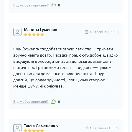
Відгук був корисний?
0
Марина Гуменюк
19 травня (08:02)
Фен Rowenta сподобався своєю легкістю — тримати
зручно навіть довго. Насадки працюють добре, швидко
висушують волосся, а іонізація допомагає зменшити
статичність. Три режими тепла і швидкості — цілком
достатньо для домашнього використання. Шнур
довгий, що додає зручності, і при цьому створює
менше шуму, ніж очікував.
Відгук був корисний?
0
Таїсія Семененко
18 травня (15:56)