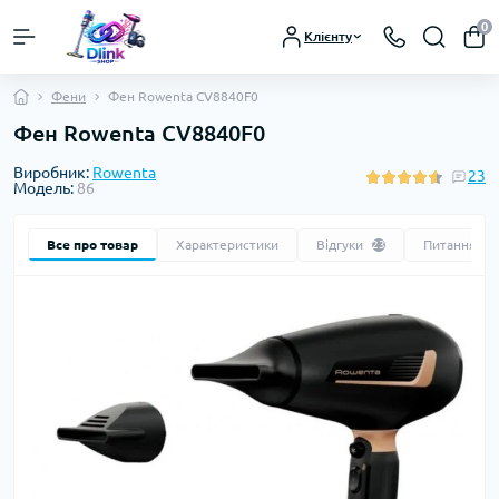
0
Клієнту
Фени
Фен Rowenta CV8840F0
Фен Rowenta CV8840F0
Виробник:
Rowenta
23
Модель:
86
Все про товар
Характеристики
Відгуки
Питання
23
0