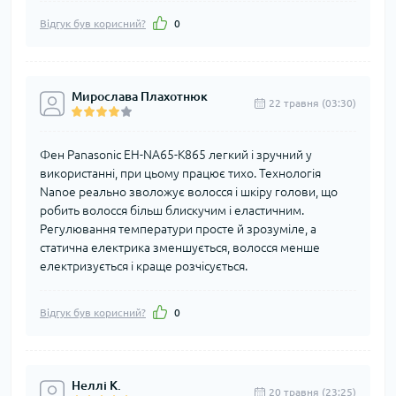
Відгук був корисний?
0
Мирослава Плахотнюк
22 травня (03:30)
Фен Panasonic EH-NA65-K865 легкий і зручний у
використанні, при цьому працює тихо. Технологія
Nanoe реально зволожує волосся і шкіру голови, що
робить волосся більш блискучим і еластичним.
Регулювання температури просте й зрозуміле, а
статична електрика зменшується, волосся менше
електризується і краще розчісується.
Відгук був корисний?
0
Неллі К.
20 травня (23:25)