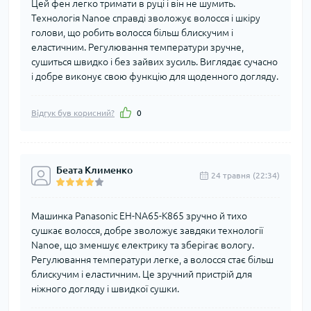
Цей фен легко тримати в руці і він не шумить.
Технологія Nanoe справді зволожує волосся і шкіру
голови, що робить волосся більш блискучим і
еластичним. Регулювання температури зручне,
сушиться швидко і без зайвих зусиль. Виглядає сучасно
і добре виконує свою функцію для щоденного догляду.
Відгук був корисний?
0
Беата Клименко
24 травня (22:34)
Машинка Panasonic EH-NA65-K865 зручно й тихо
сушкає волосся, добре зволожує завдяки технології
Nanoe, що зменшує електрику та зберігає вологу.
Регулювання температури легке, а волосся стає більш
блискучим і еластичним. Це зручний пристрій для
ніжного догляду і швидкої сушки.