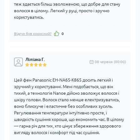
теж здається більш зволоженою, що добре для стану
волосся в цілому. Легкий у руці, просто і зручно
користуватись.
Відгук був корисний?
0
Ліліана Г.
08 червня (00:00)
Цей фен Panasonic EH-NA65-K865 досить легкий і
зручний у користуванні. Мені подобається, що він
тихий, а технологія Nanoe дійсно зволожує волосся і
шкіру голови. Волося стало менше електризуватись,
воно блискуче і еластичне без особливих зусиль.
Регулювання температури інтуїтивно просте, і
швидкість сушіння хороша, що економить час. В цілому
— гарна річ для тих, хто цінує збереження здорового
вигляду волосся і комфорт під час сушіння.