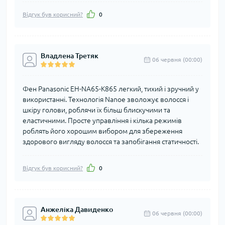
Відгук був корисний?
0
Владлена Третяк
06 червня (00:00)
Фен Panasonic EH-NA65-K865 легкий, тихий і зручний у
використанні. Технологія Nanoe зволожує волосся і
шкіру голови, роблячи їх більш блискучими та
еластичними. Просте управління і кілька режимів
роблять його хорошим вибором для збереження
здорового вигляду волосся та запобігання статичності.
Відгук був корисний?
0
Анжеліка Давиденко
06 червня (00:00)