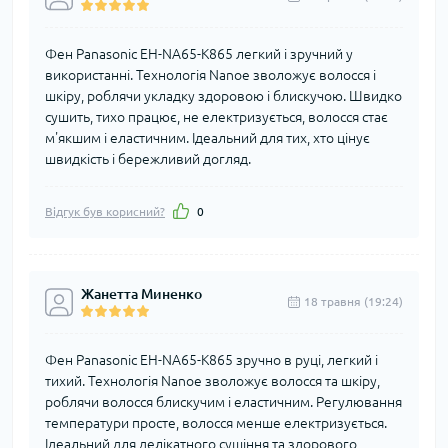
Фен Panasonic EH-NA65-K865 легкий і зручний у
використанні. Технологія Nanoe зволожує волосся і
шкіру, роблячи укладку здоровою і блискучою. Швидко
сушить, тихо працює, не електризується, волосся стає
м'якшим і еластичним. Ідеальний для тих, хто цінує
швидкість і бережливий догляд.
Відгук був корисний?
0
Жанетта Миненко
18 травня (19:24)
Фен Panasonic EH-NA65-K865 зручно в руці, легкий і
тихий. Технологія Nanoe зволожує волосся та шкіру,
роблячи волосся блискучим і еластичним. Регулювання
температури просте, волосся менше електризується.
Ідеальний для делікатного сушіння та здорового