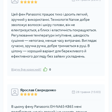
Цей фен Panasonic працює тихо і досить легкий,
зручний у використанні. Технологія Nanoe добре
зволожує волосся і шкіру голови, він не
електризується, а блиск і еластичність покращуються.
Регулювання температури інтуїтивне, швидкість
сушіння — непогана, менше часу витрачаю. Виглядає
сучасно, зручна ручка, добре тримається в руці. В
цілому — хороший варіант для бережливого й
ефективного догляду без зайвих ускладнень.
Відгук був корисний?
0
Ярослав Свириденко
28 травня (15:03)
В цьому фену Panasonic EH-NA65-K865 мені
подобається, що він легкий і не шумить, зручно