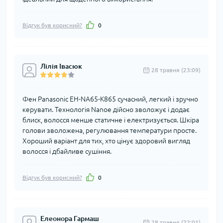
Відгук був корисний?
0
Лілія Івасюк
28 травня (23:09)
Фен Panasonic EH-NA65-K865 сучасний, легкий і зручно
керувати. Технологія Nanoe дійсно зволожує і додає
блиск, волосся менше статичне і електризується. Шкіра
голови зволожена, регулювання температури просте.
Хороший варіант для тих, хто цінує здоровий вигляд
волосся і дбайливе сушіння.
Відгук був корисний?
0
Елеонора Гармаш
28 травня (22:01)