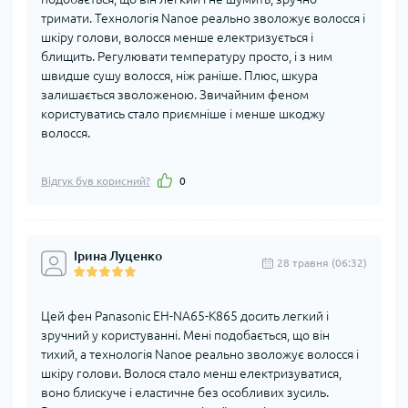
тримати. Технологія Nanoe реально зволожує волосся і
шкіру голови, волосся менше електризується і
блищить. Регулювати температуру просто, і з ним
швидше сушу волосся, ніж раніше. Плюс, шкура
залишається зволоженою. Звичайним феном
користуватись стало приємніше і менше шкоджу
волосся.
Відгук був корисний?
0
Ірина Луценко
28 травня (06:32)
Цей фен Panasonic EH-NA65-K865 досить легкий і
зручний у користуванні. Мені подобається, що він
тихий, а технологія Nanoe реально зволожує волосся і
шкіру голови. Волося стало менш електризуватися,
воно блискуче і еластичне без особливих зусиль.