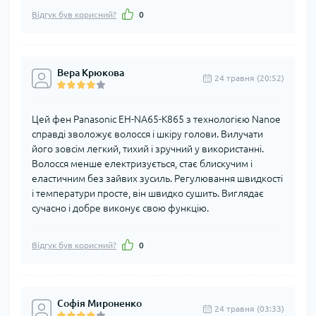
Відгук був корисний?
0
Вера Крюкова
24 травня (20:52)
Цей фен Panasonic EH-NA65-K865 з технологією Nanoe
справді зволожує волосся і шкіру голови. Вилучати
його зовсім легкий, тихий і зручний у використанні.
Волосся менше електризується, стає блискучим і
еластичним без зайвих зусиль. Регулювання швидкості
і температури просте, він швидко сушить. Виглядає
сучасно і добре виконує свою функцію.
Відгук був корисний?
0
Софія Мироненко
24 травня (03:33)