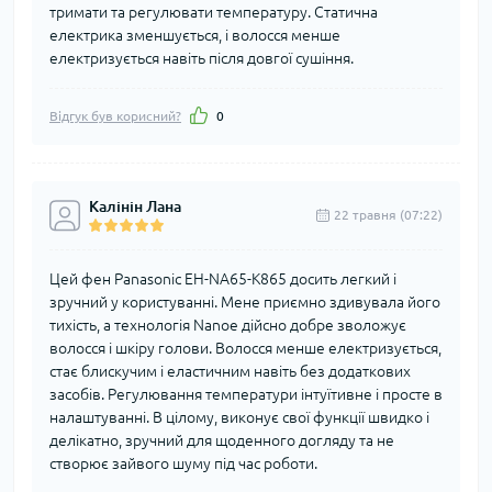
тримати та регулювати температуру. Статична
електрика зменшується, і волосся менше
електризується навіть після довгої сушіння.
Відгук був корисний?
0
Калінін Лана
22 травня (07:22)
Цей фен Panasonic EH-NA65-K865 досить легкий і
зручний у користуванні. Мене приємно здивувала його
тихість, а технологія Nanoe дійсно добре зволожує
волосся і шкіру голови. Волосся менше електризується,
стає блискучим і еластичним навіть без додаткових
засобів. Регулювання температури інтуїтивне і просте в
налаштуванні. В цілому, виконує свої функції швидко і
делікатно, зручний для щоденного догляду та не
створює зайвого шуму під час роботи.