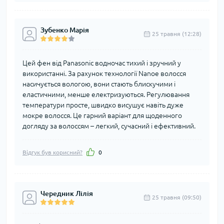
Зубенко Марія
25 травня (12:28)
Цей фен від Panasonic водночас тихий і зручний у
використанні. За рахунок технології Nanoe волосся
насичується вологою, вони стають блискучими і
еластичними, менше електризуються. Регулювання
температури просте, швидко висушує навіть дуже
мокре волосся. Це гарний варіант для щоденного
догляду за волоссям – легкий, сучасний і ефективний.
Відгук був корисний?
0
Чередник Лілія
25 травня (09:50)