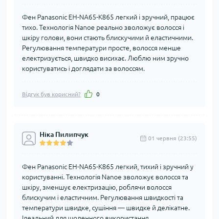
Фен Panasonic EH-NA65-K865 легкий і зручний, працює
тихо. Технологія Nanoe реально зволожує волосся і
шкіру голови, вони стають блискучими й еластичними.
Регулювання температури просте, волосся менше
електризується, швидко висихає. Люблю ним зручно
користуватись і доглядати за волоссям.
Відгук був корисний?
0
Ніка Пилипчук
01 червня (23:55)
Фен Panasonic EH-NA65-K865 легкий, тихий і зручний у
користуванні. Технологія Nanoe зволожує волосся та
шкіру, зменшує електризацію, роблячи волосся
блискучим і еластичним. Регулювання швидкості та
температури швидке, сушіння — швидке й делікатне.
Ідеальний для щоденного використання.