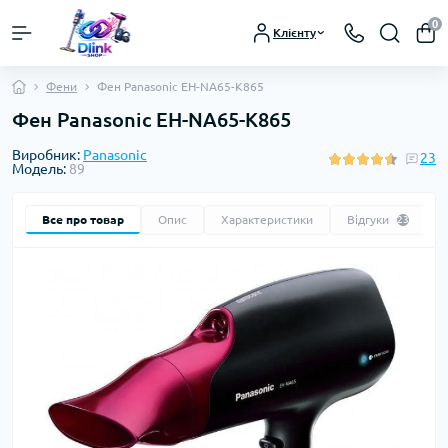
0
Клієнту
Фени
Фен Panasonic EH-NA65-K865
Фен Panasonic EH-NA65-K865
Виробник:
Panasonic
23
Модель:
89
Все про товар
Опис
Характеристики
Відгуки
23