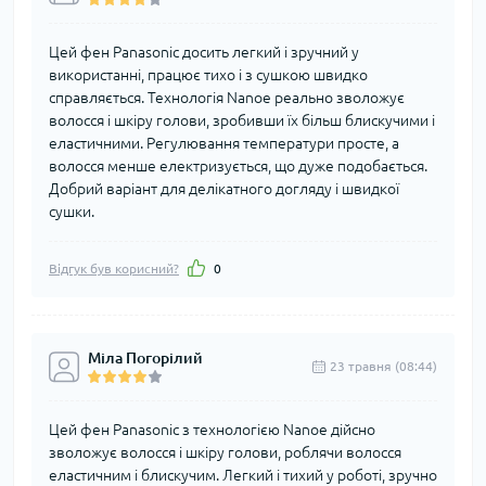
Цей фен Panasonic досить легкий і зручний у
використанні, працює тихо і з сушкою швидко
справляється. Технологія Nanoe реально зволожує
волосся і шкіру голови, зробивши їх більш блискучими і
еластичними. Регулювання температури просте, а
волосся менше електризується, що дуже подобається.
Добрий варіант для делікатного догляду і швидкої
сушки.
Відгук був корисний?
0
Міла Погорілий
23 травня (08:44)
Цей фен Panasonic з технологією Nanoe дійсно
зволожує волосся і шкіру голови, роблячи волосся
еластичним і блискучим. Легкий і тихий у роботі, зручно