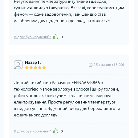
Регулювання температури інтуїтивне і швидке,
сушиться швидко і акуратно. Взагалі, користуватись цим
феном — одне задоволення, і він швидко став
улюбленим для щоденного догляду за волоссям.
Відгук був корисний?
0
Назар Г.
25 травня (18:00)
Легкий, тихий фен Panasonic EH-NA65-K865 з
технологією Nanoe зволожує волосся і шкіру голови,
робить волосся блискучим і еластичним, зменшує
електризування. Просте регулювання температури,
швидке сушіння. Відмінний вибір для бережливого та
ефективного догляду.
Відгук був корисний?
0