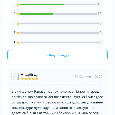
5
13
4
10
3
0
2
0
1
0
+ Додати відгук
Андрій Д.
02 липня (00:00)
З цим феном Panasonic з технологією Nanoe я нарешті
помітила, що волосся менше електризується і виглядає
більш доглянутим. Працює тихо і швидко, регулювання
температури дуже зручне, а волосся після сушіння
здається більш еластичним і блискучим. Шкіра голови